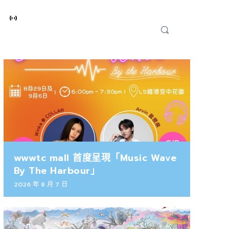
wwwtc mall 首度呈現「Music Wave
By The Harbour」
2026 年 8 月 7 日