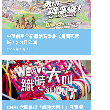
中英劇團全新原創音樂劇《勇闖孤悲
城！》8月公演
2026 年 7 月 31 日
CHAT六廠推出「織時大叫！」展覽項