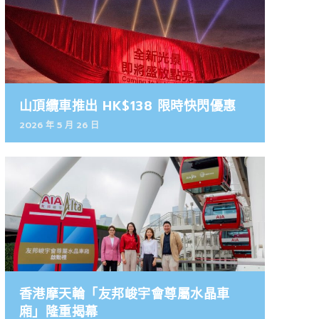
山頂纜車推出 HK$138 限時快閃優惠
2026 年 5 月 26 日
香港摩天輪「友邦峻宇會尊屬水晶車
廂」隆重揭幕