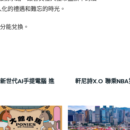
人化的禮遇和難忘的時光。
積分能兌換。
ung新世代AI手提電腦 進
軒尼詩X.O 聯乘N