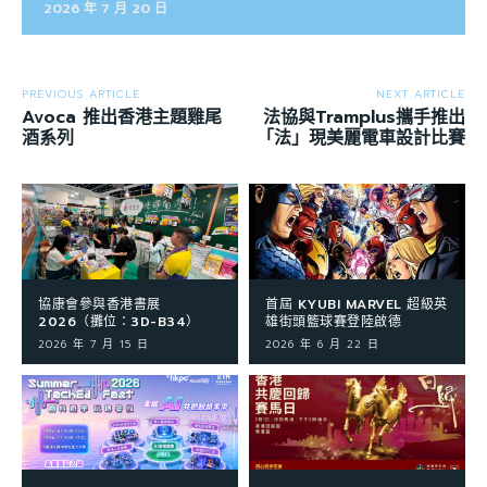
2026 年 7 月 20 日
PREVIOUS ARTICLE
NEXT ARTICLE
Avoca 推出香港主題雞尾
法協與Tramplus攜手推出
酒系列
「法」現美麗電車設計比賽
協康會參與香港書展
首屆 KYUBI MARVEL 超級英
2026（攤位：3D-B34）
雄街頭籃球賽登陸啟德
2026 年 7 月 15 日
2026 年 6 月 22 日