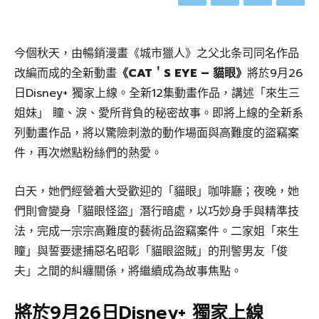
今個秋天，由暢銷漫畫《城市獵人》之父北条司同名作品
改編而成的全新動畫
《CAT＇S EYE – 貓眼》
將於9月26
日Disney+ 獨家上線。全新12集動畫作品，講述「來生三
姐妹」 瞳、淚、愛所背負的秘密故事。即將上線的全新系
列動畫作品，將以驚險刺激的動作場面與高難度的盜竊案
件，再次燃點粉絲們的熱愛。
白天，她們經營着大受歡迎的「貓眼」咖啡廳；夜晚，她
們則會變身「貓眼怪盜」潛行暗處，以巧妙身手與精準技
法，完成一宗宗高難度的藝術品盜竊案件。二家姐「來生
瞳」與誓要逮捕惡名昭彰「貓眼盜賊」的刑警男友「俊
夫」之間的糾纏關係，將繼續成為故事焦點。
將於9月26日Disney+ 獨家上線