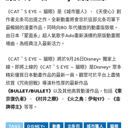
《CAT＇S EYE – 貓眼》是《城市獵人》、《天使心》創
作者北条司出道之作。全新動畫將會忠於這部北条司筆下
最暢銷的漫畫作品，同時向80 年代播放的動畫版致敬。
由日本「蒙面系」超人氣歌手Ado重新演繹的原版動畫開
場曲，為經典注入最新活力。
《CAT＇S EYE – 貓眼》將於9月26日Disney+ 獨家上
線。即將上線的《CAT＇S EYE – 貓眼》是Disney+ 眾多
精彩優質日本動畫作品的最新一員。觀眾可於平台上盡情
欣賞《咒術迴戰》導演朴性厚的最新作品
《BULLET/BULLET》
以及其他高質動漫作品，包括
《東
京復仇者》
、
《村井之戀》
、
《火之鳥：伊甸17》
、
《金
牌得主》
等等。
TAGS
DISNEY+
動畫
北条司
城市獵人
貓眼