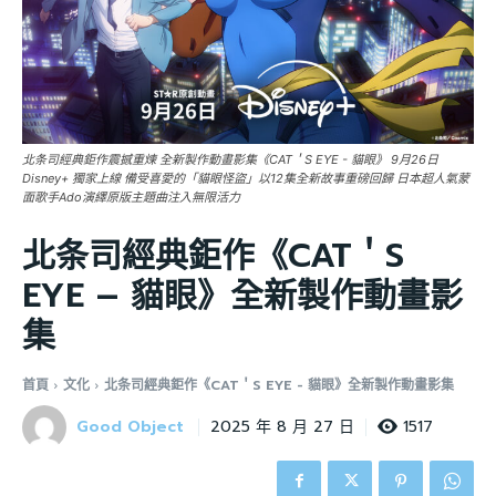
北条司經典鉅作震撼重煉 全新製作動畫影集《CAT＇S EYE - 貓眼》 9月26日
Disney+ 獨家上線 備受喜愛的「貓眼怪盜」以12集全新故事重磅回歸 日本超人氣蒙
面歌手Ado演繹原版主題曲注入無限活力
北条司經典鉅作《CAT＇S
EYE – 貓眼》全新製作動畫影
集
首頁
文化
北条司經典鉅作《CAT＇S EYE - 貓眼》全新製作動畫影集
Good Object
1517
2025 年 8 月 27 日