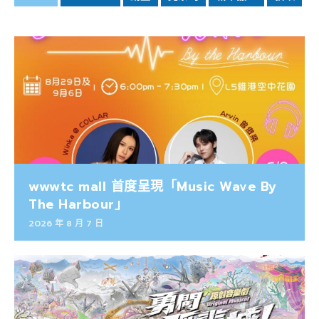
wwwtc mall 首度呈現「Music Wave By
The Harbour」
2026 年 8 月 7 日