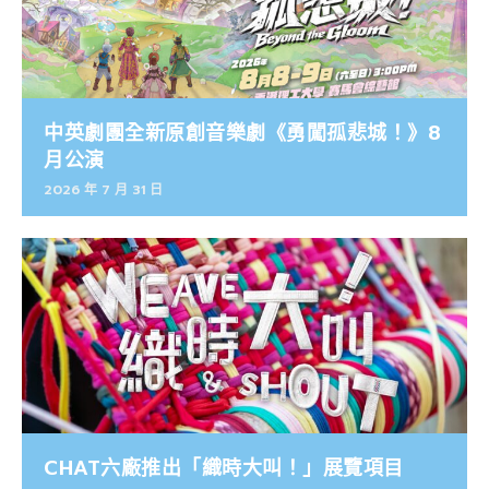
中英劇團全新原創音樂劇《勇闖孤悲城！》8
月公演
2026 年 7 月 31 日
CHAT六廠推出「織時大叫！」展覽項目