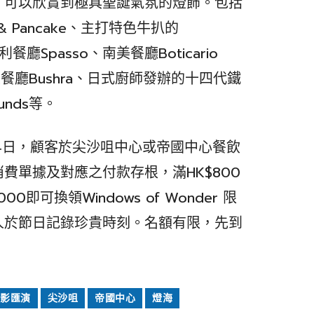
，可以欣賞到極具聖誕氣氛的燈飾。包括
 & Pancake、主打特色牛扒的
大利餐廳Spasso、南美餐廳Boticario
中東餐廳Bushra、日式廚師發辦的十四代鐵
unds等。
年1月4日，顧客於尖沙咀中心或帝國中心餐飲
費單據及對應之付款存根，滿HK$800
0即可換領Windows of Wonder 限
人於節日記錄珍貴時刻。名額有限，先到
影匯演
尖沙咀
帝國中心
燈海