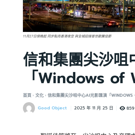
11月27日傍晚起 同步點亮香港夜空 與全城迎接普世歡騰佳節
信和集團尖沙咀
「Windows of
首頁
文化
信和集團尖沙咀中心AI光影匯演「WINDOWS O
Good Object
859
2025 年 11 月 25 日