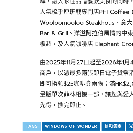
肆，讓大家在品嚐餐飲美食的同時
人氣梳乎厘班戟專門店PHI Coffee
Wooloomooloo Steakhous、意
Bar & Grill、洋溢阿拉伯風情的
板超，及人氣咖啡店 Elephant Gro
由2025年11月27日起至2026
商戶，以憑最多兩張即日電子貨幣消
即可換領$25咖啡券兩張；滿HK$2,00
量版單次菲林相機一部，讓您與愛
先得，換完即止。
TAGS
WINDOWS OF WONDER
信和集團
光