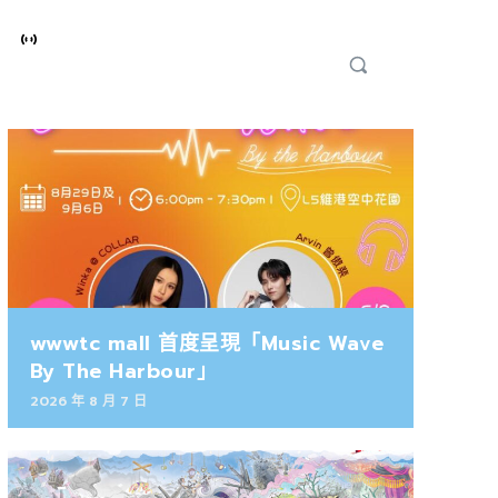
wwwtc mall 首度呈現「Music Wave
By The Harbour」
2026 年 8 月 7 日