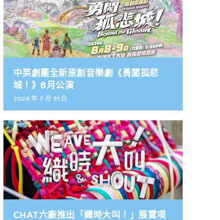
中英劇團全新原創音樂劇《勇闖孤悲
城！》8月公演
2026 年 7 月 31 日
CHAT六廠推出「織時大叫！」展覽項