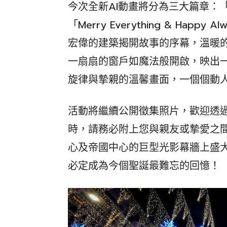
今次全新AI動畫將分為三大篇章：「Love
「Merry Everything & Happy 
宏偉的建築揭開故事的序幕，溫暖
一扇扇的窗戶如魔法般開啟，映出
旋律與摯親的溫馨畫面，一個個動
活動將繼續公開徵集照片，歡迎透
時，請務必附上您與親友或摯愛之
心及帝國中心的巨型光影幕牆上盛
必定成為今個聖誕最難忘的回憶！