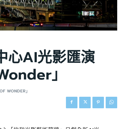
中心AI光影匯演
 Wonder」
F WONDER」