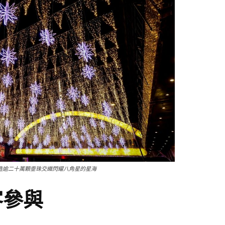
造逾二十萬顆垂珠交織閃耀八角星的星海
客參與