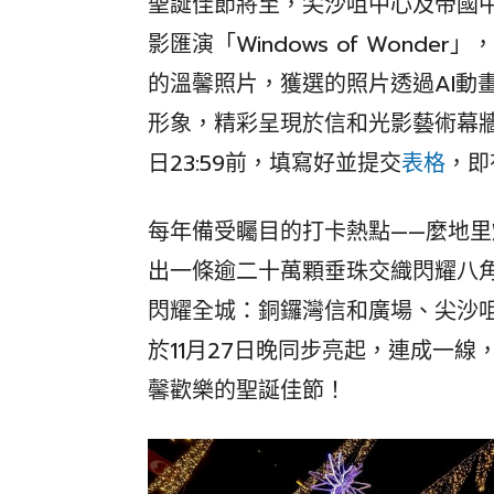
聖誕佳節將至，尖沙咀中心及帝國中
影匯演「Windows of Wond
的溫馨照片，獲選的照片透過AI動
形象，精彩呈現於信和光影藝術幕牆上
日23:59前，填寫好並提交
表格
，即
每年備受矚目的打卡熱點——麼地
出一條逾二十萬顆垂珠交織閃耀八
閃耀全城：銅鑼灣信和廣場、尖沙
於11月27日晚同步亮起，連成一
馨歡樂的聖誕佳節！