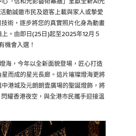
心「信和光影藝術幕牆」呈獻全新AI光
er」，活動誠邀市民及遊客上載與家人或摯愛
畫技術，逐步將您的真實照片化身為動畫
。由即日(25日)起至2025年12月５
有機會入選！
里燈海，今年以全新面貌登場，匠心打造
角星而成的星光長廊。這片璀璨燈海更將
咀中港城及元朗朗壹廣場的聖誕燈飾，將
線，閃耀香港夜空，與全港市民攜手迎接溫