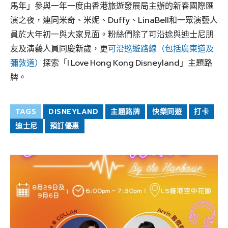
馬年」參與一年一度由香港旅遊發展局主辦的新春國際匯
演之夜，連同米奇、米妮、Duffy、LinaBell和一眾演藝人
員於大年初一與大家見面。粉絲們除了可沿途與迪士尼朋
友及演藝人員同慶新歲，更
可沿巡遊路線（包括廣東道及
彌敦道）
探索「I Love Hong Kong Disneyland」主題路
牌。
TAGS
DISNEYLAND
主題路牌
快樂同遊
打卡
迪士尼
預訂優惠