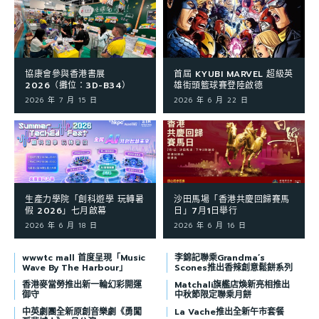
協康會參與香港書展
首屆 KYUBI MARVEL 超級英
2026（攤位：3D-B34）
雄街頭籃球賽登陸啟德
2026 年 7 月 15 日
2026 年 6 月 22 日
生產力學院「創科遊學 玩轉暑
沙田馬場「香港共慶回歸賽馬
假 2026」七月啟幕
日」7月1日舉行
2026 年 6 月 18 日
2026 年 6 月 16 日
wwwtc mall 首度呈現「Music
李錦記聯乘Grandma’s
Wave By The Harbour」
Scones推出香辣創意鬆餅系列
香港麥當勞推出新一輪幻彩開運
Matchali旗艦店煥新亮相推出
御守
中秋節限定聯乘月餅
中英劇團全新原創音樂劇《勇闖
La Vache推出全新午市套餐