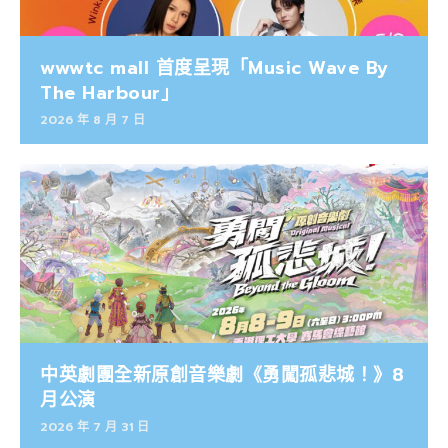
wwwtc mall 首度呈現「Music Wave By
The Harbour」
2026 年 8 月 7 日
中英劇團全新原創音樂劇《勇闖孤悲城！》8
月公演
2026 年 7 月 31 日