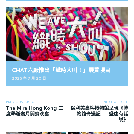
CHAT六廠推出「織時大叫！」展覽項目
2026 年 7 月 20 日
PREVIOUS ARTICLE
NEXT ARTICLE
The Mira Hong Kong 二
保利美高梅博物館呈現《博
度舉辦齋月開齋晚宴
物館奇遇記——盛唐有話
說》