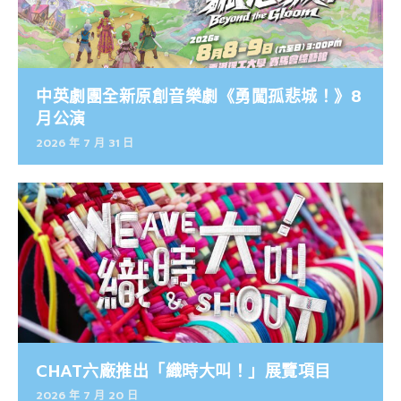
中英劇團全新原創音樂劇《勇闖孤悲城！》8
月公演
2026 年 7 月 31 日
CHAT六廠推出「織時大叫！」展覽項目
2026 年 7 月 20 日