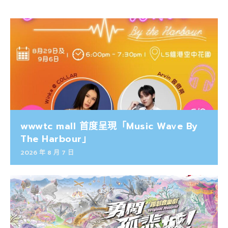
wwwtc mall 首度呈現「Music Wave By
The Harbour」
2026 年 8 月 7 日