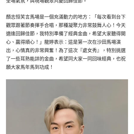
全場氣氛，與現場觀眾共慶回歸佳節。
顏志恒笑言馬場是一個充滿動力的地方：「每次看到台下
觀眾跟著節奏揮手合唱，那種凝聚力非常鼓舞人心！今天
適逢回歸佳節，我特別準備了經典金曲，希望大家聽得開
心、贏得順心！」龍婷表示：這是第一次在沙田馬場演
出，心情真的非常興奮！為了這次『處女秀』，特別挑選
了一些耳熟能詳的金曲，希望同大家一同回味經典，也祝
願大家馬年馬到功成！