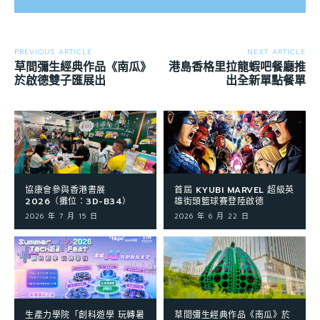
PREVIOUS ARTICLE
NEXT ARTICLE
草間彌生經典作品《南瓜》
港島香格里拉龍蝦吧餐廳推
於啟德雙子匯展出
出全新單點餐單
協康會參與香港書展
首屆 KYUBI MARVEL 超級英
2026（攤位：3D-B34）
雄街頭籃球賽登陸啟德
2026 年 7 月 15 日
2026 年 6 月 22 日
生產力學院「創科遊學 玩轉暑
草間彌生經典作品《南瓜》於