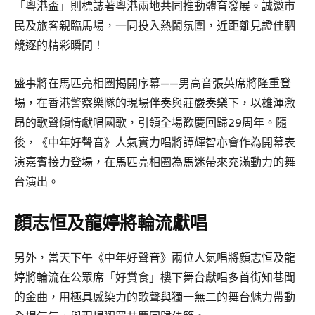
「粵港盃」則標誌著粵港兩地共同推動體育發展。誠邀市
民及旅客親臨馬場，一同投入熱鬧氛圍，近距離見證佳駟
競逐的精彩瞬間！
盛事將在馬匹亮相圈揭開序幕——男高音張英席將隆重登
場，在香港警察樂隊的現場伴奏與莊嚴奏樂下，以雄渾激
昂的歌聲傾情獻唱國歌，引領全場歡慶回歸29周年。隨
後，《中年好聲音》人氣實力唱將譚輝智亦會作為開幕表
演嘉賓接力登場，在馬匹亮相圈為馬迷帶來充滿動力的舞
台演出。
顏志恒及龍婷將輪流獻唱
另外，當天下午《中年好聲音》兩位人氣唱將顏志恒及龍
婷將輪流在公眾席「好賞食」樓下舞台獻唱多首街知巷聞
的金曲，用極具感染力的歌聲與獨一無二的舞台魅力帶動