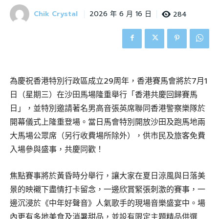
Chik Crystal
284
2026 年 6 月 16 日
為慶祝香港特別行政區成立29周年，香港賽馬會將於7月1
日（星期三）在沙田馬場隆重舉行「香港共慶回歸賽馬
日」，並特別邀請著名男高音張英席聯同香港警察樂隊於
開幕儀式上隆重登場。當日馬會特別開放沙田及跑馬地兩
大馬場公眾席（另行收費場所除外），供市民及旅客免費
入場參與盛事，共慶同歡！
焦點賽事將於黃昏時分舉行，讓大家在夏日涼風與日落美
景的映襯下盡情打卡留念，一邊欣賞緊張刺激的賽事，一
邊沉浸於《中年好聲音》人氣歌手的現場音樂盛宴中。場
內更有多地美食及消暑甜品，並設有限定主題精品供選