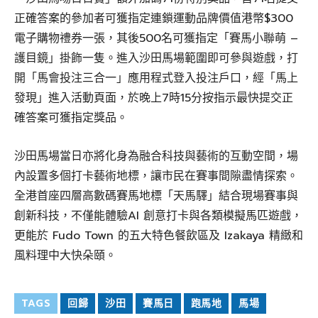
正確答案的參加者可獲指定連鎖運動品牌價值港幣$300
電子購物禮券一張，其後500名可獲指定「賽馬小聯萌 –
護目鏡」掛飾一隻。進入沙田馬場範圍即可參與遊戲，打
開「馬會投注三合一」應用程式登入投注戶口，經「馬上
發現」進入活動頁面，於晚上7時15分按指示最快提交正
確答案可獲指定獎品。
沙田馬場當日亦將化身為融合科技與藝術的互動空間，場
內設置多個打卡藝術地標，讓市民在賽事間隙盡情探索。
全港首座四層高數碼賽馬地標「天馬驛」結合現場賽事與
創新科技，不僅能體驗AI 創意打卡與各類模擬馬匹遊戲，
更能於 Fudo Town 的五大特色餐飲區及 Izakaya 精緻和
風料理中大快朵頤。
TAGS
回歸
沙田
賽馬日
跑馬地
馬場