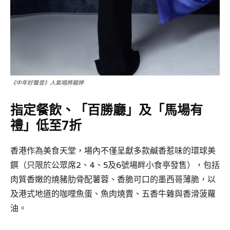
《中年好聲音》人氣唱將龍婷
指定餐飲、「百勝廳」及「馬場有
禮」低至7折
香港作為美食天堂，場內不僅呈獻多款鹹香惹味的環球美
饌（只限於公眾席2、4、5及6號場畔小食亭發售），包括
肉質香嫩的燒豬肋骨配薯蓉、香脆可口的墨西哥薄脆，以
及港式地道的咖哩魚蛋、魚肉燒賣、五香牛雜與香滑菠蘿
油。