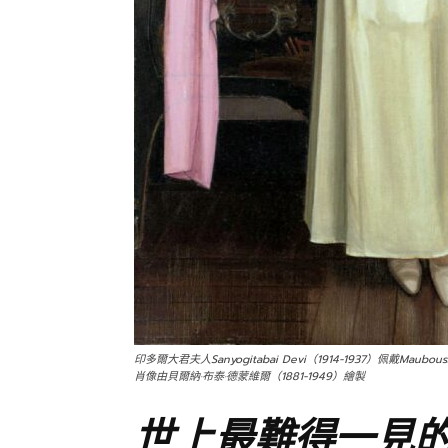
印多爾大君夫人Sanyogitabai Devi（1914-1937）佩戴Mau
肖像由貝爾納·布泰·德蒙維爾（1881-1949）繪製
世上最難得一見