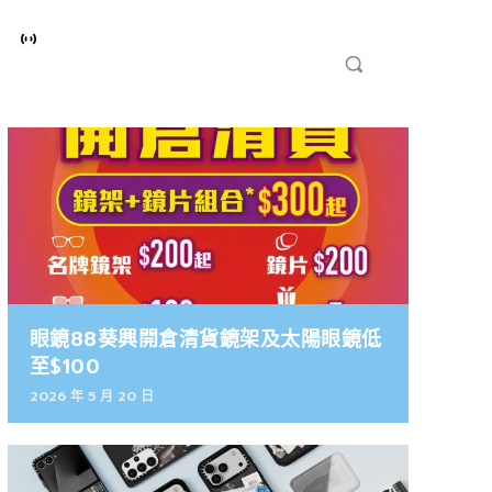
眼鏡88葵興開倉清貨鏡架及太陽眼鏡低
至$100
2026 年 5 月 20 日