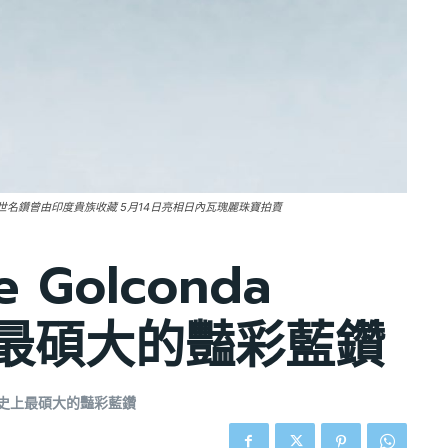
這顆稀世名鑽曾由印度貴族收藏 5月14日亮相日內瓦瑰麗珠寶拍賣
Golconda
上最碩大的豔彩藍鑽
拍賣史上最碩大的豔彩藍鑽