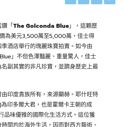
藍鑽「
The Golconda Blue
」，這顆歷
價為美元3,500萬至5,000萬，佳士得
格四季酒店舉行的瑰麗珠寶拍賣。如今由
da Blue」不但色澤豔麗、重量驚人，佳士
為名副其實的非凡珍寶，並躋身歷史上最
曾由印度貴族所有，來源顯赫。耶什旺特
Holkar)為印多爾大君，也是霍爾卡王朝的成
代奉行品味優雅的國際化生活方式。這位獲
分時間均於海外生活，因而對西方藝術、