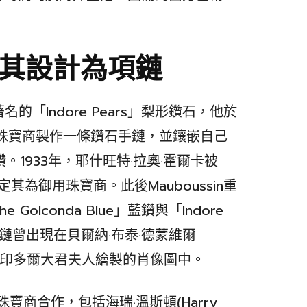
曾將其設計為項鏈
著名的「Indore Pears」梨形鑽石，他於
，委託珠寶商製作一條鑽石手鏈，並鑲嵌自己
。1933年，耶什旺特·拉奧·霍爾卡被
欽定其為御用珠寶商。此後Mauboussin重
lconda Blue」藍鑽與「Indore
項鏈曾出現在貝爾納·布泰·德蒙維爾
nvel）為印多爾大君夫人繪製的肖像圖中。
寶商合作，包括海瑞·溫斯頓(Harry