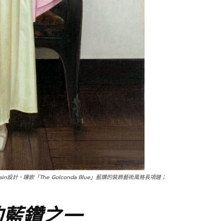
boussin設計、鑲嵌「The Golconda Blue」藍鑽的裝飾藝術風格長項鏈；
的藍鑽之一