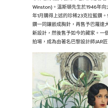
Winston)。溫斯頓先生於1946年向大
年1月購得上述的珍稀23克拉藍鑽
鑽一同鑲嵌成胸針，再售予巴羅達
新設計，然後售予如今的藏家。一
拍場，成為由著名巴黎設計師JAR