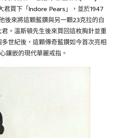
君買下「Indore Pears」，並於1947
。他後來將這顆藍鑽與另一顆23克拉的白
大君。溫斯頓先生後來買回這枚胸針並重
個多世紀後，這顆傳奇藍鑽如今首次亮相
匠心鑲嵌的現代華麗戒指。