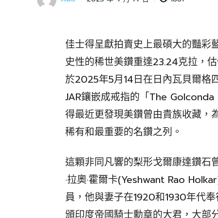
佳士得呈獻拍賣史上最碩大的豔彩
史性的稀世美鑽重達23.24克拉，估
於2025年5月14日在日內瓦貝爾
JAR鑲嵌成戒指的「The Golcon
得最近更發現美鑽曾由貴族收藏，
稀有和最重要的名鑽之列。
這顆非同凡響的梨形戈爾康達鑽石
·拉奧·霍爾卡(Yeshwant Rao 
員，他與妻子在1920和1930年
頒印度帝國騎士勳章的大君，大部