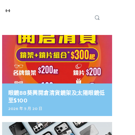
眼鏡88葵興開倉清貨鏡架及太陽眼鏡低
至$100
2026 年 5 月 20 日