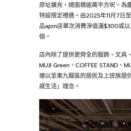
原址擴充，總面積逾萬平方呎。為慶
特設限定禮遇。由2025年11月7日至
品apm店單次消費淨值滿$300
個。
店內除了提供更齊全的服飾、文具
MUJI Green、COFFEE STAN
塘以至東九龍區的居民及上班族提
感生活」理念。