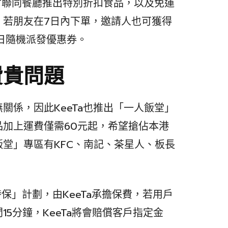
也會聯同餐廳推出特別折扣食品，以及免運
，若朋友在7日內下單，邀請人也可獲得
日隨機派發優惠券。
費貴問題
關係，因此KeeTa也推出「一人飯堂」
加上運費僅需60元起，希望搶佔本港
堂」專區有KFC、南記、茶星人、板長
時保」計劃，由KeeTa承擔保費，若用戶
5分鐘，KeeTa將會賠償客戶指定金