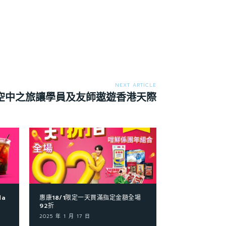
NEXT ARTICLE
空中之旅讓學員及友師遨遊香港天際
da
惠康18/1限定一天買滿指定金額全場
92折
2025 年 1 月 17 日