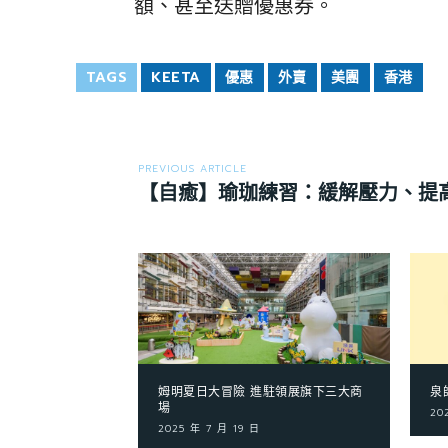
額、甚至送贈優惠券。
TAGS
KEETA
優惠
外賣
美團
香港
PREVIOUS ARTICLE
【自癒】瑜珈練習：緩解壓力、提
姆明夏日大冒險 進駐領展旗下三大商
泉
場
20
2025 年 7 月 19 日