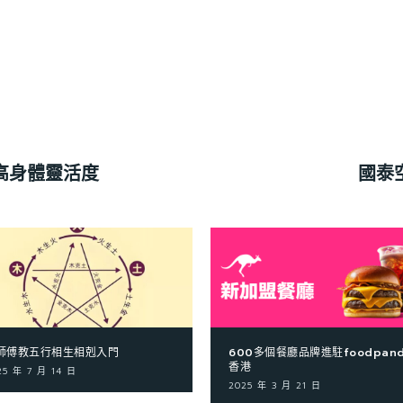
高身體靈活度
國泰
師傅教五行相生相剋入門
600多個餐廳品牌進駐foodpan
香港
25 年 7 月 14 日
2025 年 3 月 21 日