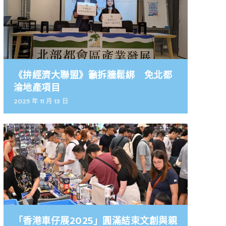
《拚經濟大聯盟》籲拆牆鬆綁 免北都
淪地產項目
2025 年 11 月 13 日
「香港車仔展2025」圓滿結束文創與親