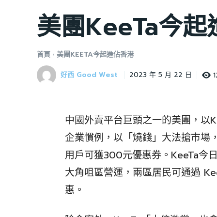
美團KeeTa今
首頁
美團KEETA今起進佔香港
好西 Good West
1
2023 年 5 月 22 日
中國外賣平台巨頭之一的美團，以K
企業慣例，以「燒錢」大法搶市場
用戶可獲300元優惠券。KeeTa
大角咀區營運，兩區居民可通過 Kee
惠。