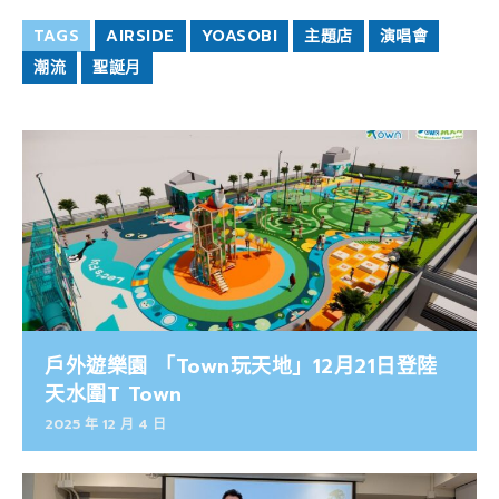
TAGS
AIRSIDE
YOASOBI
主題店
演唱會
潮流
聖誕月
戶外遊樂園 「Town玩天地」12月21日登陸
天水圍T Town
2025 年 12 月 4 日