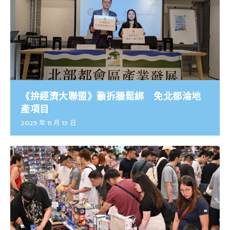
《拚經濟大聯盟》籲拆牆鬆綁 免北都淪地
產項目
2025 年 11 月 13 日