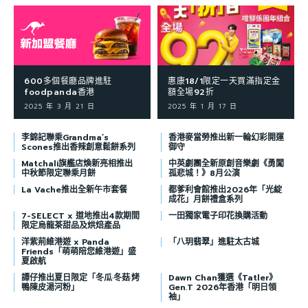
600多個餐廳品牌進駐
惠康18/1限定一天買滿指定金
foodpanda香港
額全場92折
2025 年 3 月 21 日
2025 年 1 月 17 日
李錦記聯乘Grandma’s
香港麥當勞推出新一輪幻彩開運
Scones推出香辣創意鬆餅系列
御守
Matchali旗艦店煥新亮相推出
中英劇團全新原創音樂劇《勇闖
中秋節限定聯乘月餅
孤悲城！》8月公演
La Vache推出全新午市套餐
都爹利會館推出2026年「光綻
成花」月餅禮盒系列
7-SELECT x 道地推出4款期間
一田獨家電子印花換購活動
限定烏龍茶甜品及烘焙產品
洋紫荊維港遊 x Panda
「八玥翡翠」進駐太古城
Friends「萌萌陪您維港遊」盛
夏啟航
譚仔推出夏日限定「冬瓜·冬菇·烤
Dawn Chan獲選《Tatler》
鴨陳皮湯河粉」
Gen.T 2026年香港「明日領
袖」