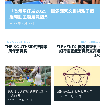
「香港車仔展2025」圓滿結束文創與親子體
驗帶動主題展覽熱潮
2025 年 8 月 25 日
PREVIOUS ARTICLE
NEXT ARTICLE
THE SOUTHSIDE推開業
ELEMENTS 圓方聯乘東亞
一周年消費賞
銀行推聖誕消費獎賞高達
13%
姆明夏日大冒險 進駐領展旗下
泉師傅教五行相生相剋入門
三大商場
2025 年 7 月 14 日
2025 年 7 月 19 日