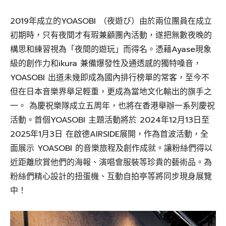
2019年成立的YOASOBI （夜遊び）由於兩位團員在成立
初期時，只有夜間才有瑕兼顧團內活動，遂把無數夜晚的
構思和練習視為「夜間的遊玩」而得名。憑藉Ayase現象
級的創作力和ikura 兼備爆發性及通透感的獨特嗓音，
YOASOBI 出道未幾即成為國內排行榜單的常客，至今不
但在日本音樂界舉足輕重，更成為當地文化輸出的旗手之
一。 為慶祝樂隊成立五周年，也將在香港舉辦一系列慶祝
活動。首個YOASOBI 主題活動將於 2024年12月13日至
2025年1月3日 在啟德AIRSIDE展開，作為首波活動，全
面展示 YOASOBI 的音樂旅程及創作成就。讓粉絲們得以
近距離欣賞他們的海報、演唱會服裝等珍貴的藝術品。為
粉絲們精心設計的扭蛋機、互動自拍亭等將同步現身展覽
中！