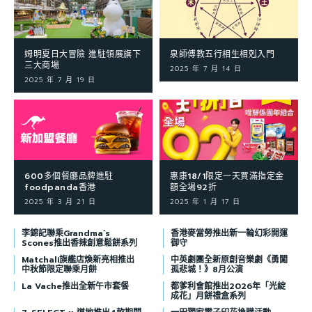
姆明夏日大冒險 進駐領展旗下
泉師傅教五行相生相剋入門
三大商場
2025 年 7 月 14 日
2025 年 7 月 19 日
600多個餐廳品牌進駐
惠康18/1限定一天買滿指定金
foodpanda香港
額全場92折
2025 年 3 月 21 日
2025 年 1 月 17 日
李錦記聯乘Grandma’s
香港麥當勞推出新一輪幻彩開運
Scones推出香辣創意鬆餅系列
御守
Matchali旗艦店煥新亮相推出
中英劇團全新原創音樂劇《勇闖
中秋節限定聯乘月餅
孤悲城！》8月公演
La Vache推出全新午市套餐
都爹利會館推出2026年「光綻
成花」月餅禮盒系列