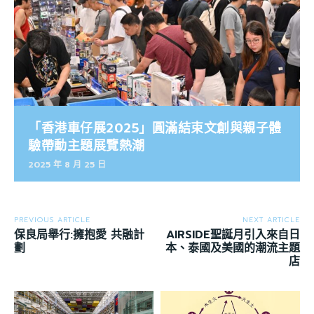
「香港車仔展2025」圓滿結束文創與親子體
驗帶動主題展覽熱潮
2025 年 8 月 25 日
PREVIOUS ARTICLE
NEXT ARTICLE
保良局舉行:擁抱愛 共融計
AIRSIDE聖誕月引入來自日
劃
本、泰國及美國的潮流主題
店