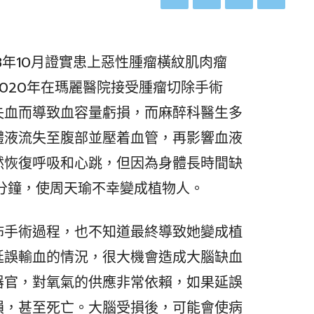
8年10月證實患上惡性腫瘤橫紋肌肉瘤
020年在瑪麗醫院接受腫瘤切除手術
失血而導致血容量虧損，而麻醉科醫生多
體液流失至腹部並壓着血管，再影響血液
然恢復呼吸和心跳，但因為身體長時間缺
分鐘，使周天瑜不幸變成植物人。
佈手術過程，也不知道最終導致她變成植
延誤輸血的情況，很大機會造成大腦缺血
器官，對氧氣的供應非常依賴，如果延誤
損，甚至死亡。大腦受損後，可能會使病