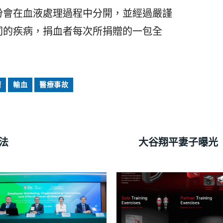
份會在血液處理過程中分開，並經過嚴謹
同的疾病，捐血者每次所捐贈的一包全
瘤
輸血
醫療事故
法
大谷翔平妻子曝光