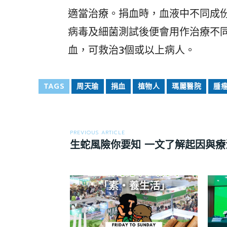
適當治療。捐血時，血液中不同成
病毒及細菌測試後便會用作治療不
血，可救治3個或以上病人。
TAGS
周天瑜
捐血
植物人
瑪麗醫院
腫
PREVIOUS ARTICLE
生蛇風險你要知 一文了解起因與療