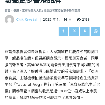
發掘更多香港品牌
首頁
健康
素市場潛力大近8成受訪者望發掘更多香港品牌
Chik Crystal
2189
2025 年 1 月 14 日
無論是素食者還是雜食者，大家期望在共慶佳節的時刻共
聚一起品嚐佳餚。但最新調查顯示，經常與素食者一同用
膳的雜食者，高達98%認同兩者外出用餐有不同程度的困
難。為了深入了解香港市民對素食的看法和需求，「亞洲
素食展」主辦機構柏堡活動策劃去年底聯同綠色生活資訊
平台「Taste of Veg」進行了第三屆「素食及綠色生活習
慣」問卷調查。調查共收集超過1,000位15歲或以上市民
的意見，發現75%受訪者已經建立了素食習慣。