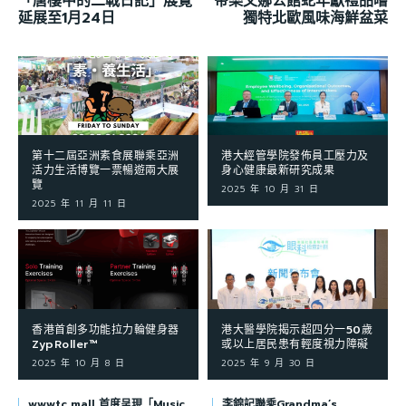
「唐樓中的二戰日記」展覽
帝樂文娜公館蛇年獻禮品嚐
延展至1月24日
獨特北歐風味海鮮盆菜
第十二屆亞洲素食展聯乘亞洲
港大經管學院發佈員工壓力及
活力生活博覽一票暢遊兩大展
身心健康最新研究成果
覽
2025 年 10 月 31 日
2025 年 11 月 11 日
香港首創多功能拉力輪健身器
港大醫學院揭示超四分一50歲
ZypRoller™
或以上居民患有輕度視力障礙
2025 年 10 月 8 日
2025 年 9 月 30 日
wwwtc mall 首度呈現「Music
李錦記聯乘Grandma’s