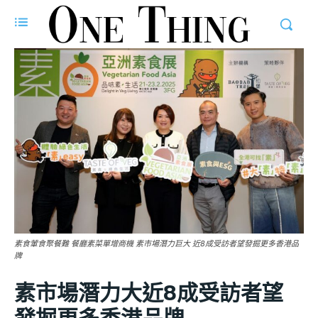
素食葷食聚餐難 餐廳素菜單增商機 素市場潛力巨大 近8成受訪者望發掘更多香港品
牌
素市場潛力大近8成受訪者望