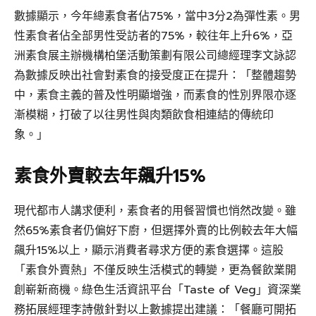
數據顯示，今年總素食者佔75%，當中3分2為彈性素。男
性素食者佔全部男性受訪者的75%，較往年上升6%，亞
洲素食展主辦機構柏堡活動策劃有限公司總經理李文詠認
為數據反映出社會對素食的接受度正在提升：「整體趨勢
中，素食主義的普及性明顯增強，而素食的性別界限亦逐
漸模糊，打破了以往男性與肉類飲食相連結的傳統印
象。」
素食外賣較去年飆升15%
現代都市人講求便利，素食者的用餐習慣也悄然改變。雖
然65%素食者仍偏好下廚，但選擇外賣的比例較去年大幅
飆升15%以上，顯示消費者尋求方便的素食選擇。這股
「素食外賣熱」不僅反映生活模式的轉變，更為餐飲業開
創嶄新商機。綠色生活資訊平台「Taste of Veg」資深業
務拓展經理李詩傲針對以上數據提出建議：「餐廳可開拓