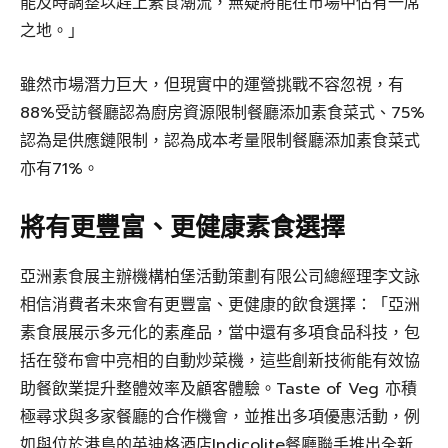
能及時調整以趕上素食潮流，無疑將能在市場中佔有一席
之地。」
雖然市場潛力巨大，但現實中的運營挑戰不容忽視，有
88%受訪餐廳認為廚房資源限制餐廳添加素食菜式、75%
認為是供應鏈限制，認為成本考量限制餐廳添加素食菜式
亦有71%。
將有更豐富、更健康素食選擇
亞洲素食展主辦機構柏堡活動策劃有限公司總經理李文詠
相信消費者未來會有更豐富、更健康的飲食選擇：「亞洲
素食展展示多元化的素產品，當中還有多項食品科技，包
括在發布會中亮相的自動炒菜機，這些創新技術能有效協
助餐飲業提升整體效率及顧客體驗。Taste of Veg 亦積
極尋求與多家餐廳的合作機會，並推出多項優惠活動，例
如與位於港島的英迪格酒店Indicolite餐廳聯手推出全新