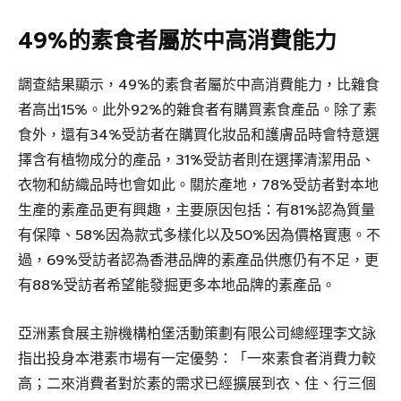
49%的素食者屬於中高消費能力
調查結果顯示，49%的素食者屬於中高消費能力，比雜食
者高出15%。此外92%的雜食者有購買素食產品。除了素
食外，還有34%受訪者在購買化妝品和護膚品時會特意選
擇含有植物成分的產品，31%受訪者則在選擇清潔用品、
衣物和紡織品時也會如此。關於產地，78%受訪者對本地
生產的素產品更有興趣，主要原因包括：有81%認為質量
有保障、58%因為款式多樣化以及50%因為價格實惠。不
過，69%受訪者認為香港品牌的素產品供應仍有不足，更
有88%受訪者希望能發掘更多本地品牌的素產品。
亞洲素食展主辦機構柏堡活動策劃有限公司總經理李文詠
指出投身本港素市場有一定優勢：「一來素食者消費力較
高；二來消費者對於素的需求已經擴展到衣、住、行三個