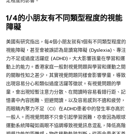
定程度的影響。
1/4的小朋友有不同類型程度的視能
障礙
美國有研究指出，每4個小朋友就有1個有不同類型程度的
視能障礙，甚至會被誤認為是讀寫障礙 (Dyslexia)、專注
力不足或過度活躍症 (ADHD)，大大影響孩童在學習和運
動上的能力。香港家庭一般對視覺問題與學習和運動之間
的關聯性知之甚少，其實視覺問題同樣會影響學童，導致
出現容易分心和類似過度活躍等徵狀。有視覺問題的學
童，會出現短暫注意力分散、在閱讀時容易看錯行距、記
憶書中內容困難、迴避閱讀，以及容易感到不適和疲勞，
而眼睛內聚力不足（CI）在ADHD患者中的發生率亦高於
一般人。而視覺問題不只會引起學習困難，亦會因為眼球
運動系統障礙如兩眼不協調導致視覺訊息混亂，降低高階
視覺功能如距離感，物件移動軌跡判斷，從而令患者不善