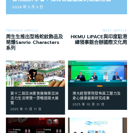
2026 年 3 月 3 日
PREVIOUS ARTICLE
NEXT ARTICLE
周生生推出型格蛇紋飾品及
HKMU LiPACE與印度駐港
萌爆Sanrio Characters
總領事館合辦國際文化周
系列
第十二屆亞洲素食展聯乘亞洲
港大經管學院發佈員工壓力及
活力生活博覽一票暢遊兩大展
身心健康最新研究成果
覽
2025 年 10 月 31 日
2025 年 11 月 11 日