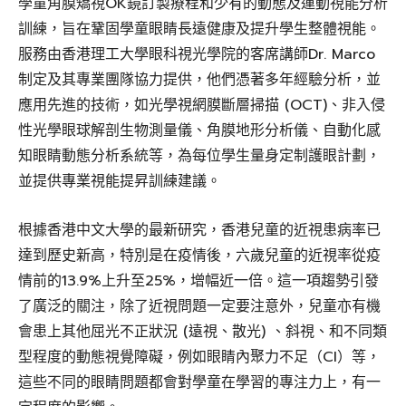
學童角膜矯視OK鏡訂製療程和少有的動態及運動視能分析
訓練，旨在鞏固學童眼睛長遠健康及提升學生整體視能。
服務由香港理工大學眼科視光學院的客席講師Dr. Marco
制定及其專業團隊協力提供，他們憑著多年經驗分析，並
應用先進的技術，如光學視網膜斷層掃描 (OCT)、非入侵
性光學眼球解剖生物測量儀、角膜地形分析儀、自動化感
知眼睛動態分析系統等，為每位學生量身定制護眼計劃，
並提供專業視能提昇訓練建議。
根據香港中文大學的最新研究，香港兒童的近視患病率已
達到歷史新高，特別是在疫情後，六歲兒童的近視率從疫
情前的13.9%上升至25%，增幅近一倍。這一項趨勢引發
了廣泛的關注，除了近視問題一定要注意外，兒童亦有機
會患上其他屈光不正狀況 (遠視、散光) 、斜視、和不同類
型程度的動態視覺障礙，例如眼睛內聚力不足（CI）等，
這些不同的眼睛問題都會對學童在學習的專注力上，有一