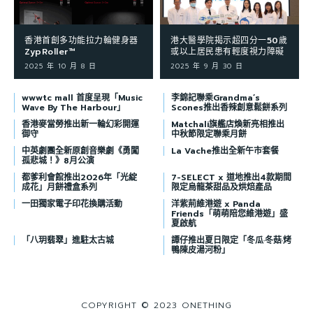
香港首創多功能拉力輪健身器
港大醫學院揭示超四分一50歲
ZypRoller™
或以上居民患有輕度視力障礙
2025 年 10 月 8 日
2025 年 9 月 30 日
wwwtc mall 首度呈現「Music
李錦記聯乘Grandma’s
Wave By The Harbour」
Scones推出香辣創意鬆餅系列
香港麥當勞推出新一輪幻彩開運
Matchali旗艦店煥新亮相推出
御守
中秋節限定聯乘月餅
中英劇團全新原創音樂劇《勇闖
La Vache推出全新午市套餐
孤悲城！》8月公演
都爹利會館推出2026年「光綻
7-SELECT x 道地推出4款期間
成花」月餅禮盒系列
限定烏龍茶甜品及烘焙產品
一田獨家電子印花換購活動
洋紫荊維港遊 x Panda
Friends「萌萌陪您維港遊」盛
夏啟航
「八玥翡翠」進駐太古城
譚仔推出夏日限定「冬瓜·冬菇·烤
鴨陳皮湯河粉」
COPYRIGHT © 2023 ONETHING