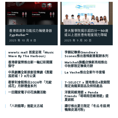
香港首創多功能拉力輪健身器
港大醫學院揭示超四分一50歲
ZypRoller™
或以上居民患有輕度視力障礙
2025 年 10 月 8 日
2025 年 9 月 30 日
wwwtc mall 首度呈現「Music
李錦記聯乘Grandma’s
Wave By The Harbour」
Scones推出香辣創意鬆餅系列
香港麥當勞推出新一輪幻彩開運
Matchali旗艦店煥新亮相推出
御守
中秋節限定聯乘月餅
中英劇團全新原創音樂劇《勇闖
La Vache推出全新午市套餐
孤悲城！》8月公演
都爹利會館推出2026年「光綻
7-SELECT x 道地推出4款期間
成花」月餅禮盒系列
限定烏龍茶甜品及烘焙產品
一田獨家電子印花換購活動
洋紫荊維港遊 x Panda
Friends「萌萌陪您維港遊」盛
夏啟航
「八玥翡翠」進駐太古城
譚仔推出夏日限定「冬瓜·冬菇·烤
鴨陳皮湯河粉」