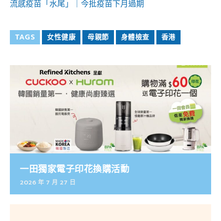
流感疫苗「水尾」｜今批疫苗下月過期
TAGS
女性健康
母親節
身體檢查
香港
一田獨家電子印花換購活動
2026 年 7 月 27 日