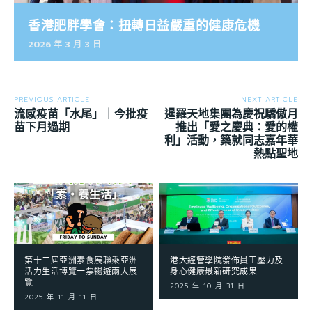
香港肥胖學會：扭轉日益嚴重的健康危機
2026 年 3 月 3 日
PREVIOUS ARTICLE
NEXT ARTICLE
流感疫苗「水尾」｜今批疫
暹羅天地集團為慶祝驕傲月
苗下月過期
推出「愛之慶典：愛的權
利」活動，築就同志嘉年華
熱點聖地
第十二屆亞洲素食展聯乘亞洲
港大經管學院發佈員工壓力及
活力生活博覽一票暢遊兩大展
身心健康最新研究成果
覽
2025 年 10 月 31 日
2025 年 11 月 11 日