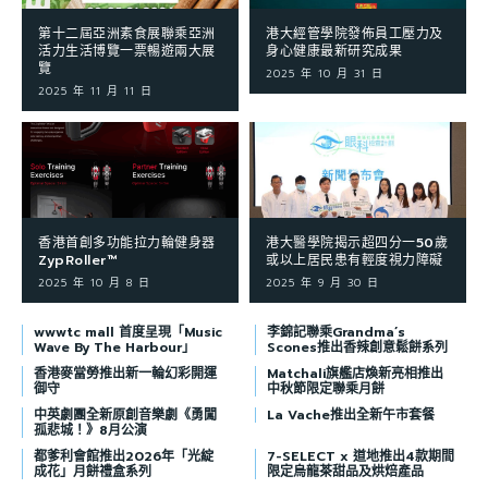
第十二屆亞洲素食展聯乘亞洲
港大經管學院發佈員工壓力及
活力生活博覽一票暢遊兩大展
身心健康最新研究成果
覽
2025 年 10 月 31 日
2025 年 11 月 11 日
香港首創多功能拉力輪健身器
港大醫學院揭示超四分一50歲
ZypRoller™
或以上居民患有輕度視力障礙
2025 年 10 月 8 日
2025 年 9 月 30 日
wwwtc mall 首度呈現「Music
李錦記聯乘Grandma’s
Wave By The Harbour」
Scones推出香辣創意鬆餅系列
香港麥當勞推出新一輪幻彩開運
Matchali旗艦店煥新亮相推出
御守
中秋節限定聯乘月餅
中英劇團全新原創音樂劇《勇闖
La Vache推出全新午市套餐
孤悲城！》8月公演
都爹利會館推出2026年「光綻
7-SELECT x 道地推出4款期間
成花」月餅禮盒系列
限定烏龍茶甜品及烘焙產品