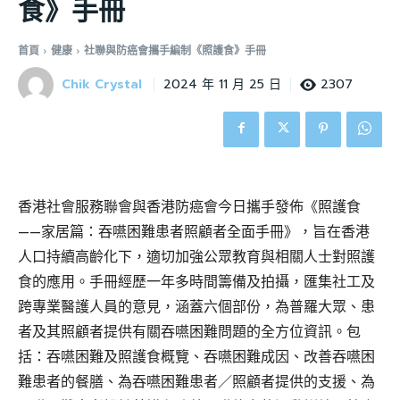
食》手冊
首頁
健康
社聯與防癌會攜手編制《照護食》手冊
Chik Crystal
2307
2024 年 11 月 25 日
香港社會服務聯會與香港防癌會今日攜手發佈《照護食
——家居篇：吞嚥困難患者照顧者全面手冊》，旨在香港
人口持續高齡化下，適切加強公眾教育與相關人士對照護
食的應用。手冊經歷一年多時間籌備及拍攝，匯集社工及
跨專業醫護人員的意見，涵蓋六個部份，為普羅大眾、患
者及其照顧者提供有關吞嚥困難問題的全方位資訊。包
括：吞嚥困難及照護食概覽、吞嚥困難成因、改善吞嚥困
難患者的餐膳、為吞嚥困難患者／照顧者提供的支援、為