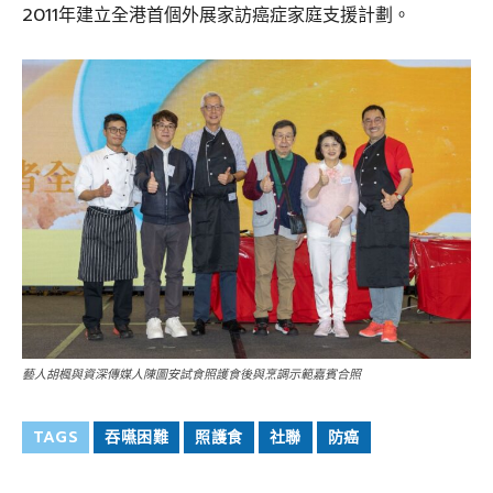
2011年建立全港首個外展家訪癌症家庭支援計劃。
藝人胡楓與資深傳媒人陳圖安試食照護食後與烹調示範嘉賓合照
TAGS
吞嚥困難
照護食
社聯
防癌