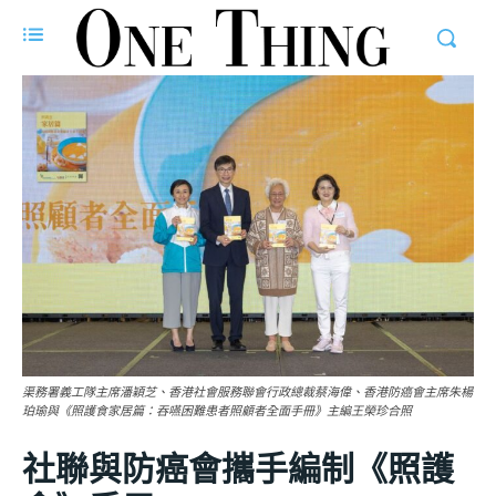
渠務署義工隊主席潘穎芝、香港社會服務聯會行政總裁蔡海偉、香港防癌會主席朱楊
珀瑜與《照護食家居篇：吞嚥困難患者照顧者全面手冊》主編王榮珍合照
社聯與防癌會攜手編制《照護