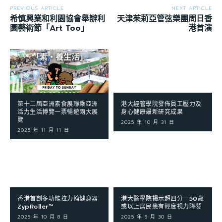
PREVIOUS ARTICLE
NEXT ARTICLE
希慎興業和利園協會舉辦利
天津茱莉亞管弦樂團周日香
園藝術節「Art Too」
港首演
第十二屆亞洲素食展聯乘亞洲
港大經管學院發佈員工壓力及
活力生活博覽一票暢遊兩大展
身心健康最新研究成果
覽
2025 年 10 月 31 日
2025 年 11 月 11 日
香港首創多功能拉力輪健身器
港大醫學院揭示超四分一50歲
ZypRoller™
或以上居民患有輕度視力障礙
2025 年 10 月 8 日
2025 年 9 月 30 日