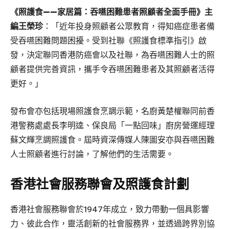
《照護食——家居篇：吞嚥困難患者照顧者全面手冊》主
編王榮珍
：「近年投身照顧者公眾教育，得知癌症患者備
受吞嚥困難問題困擾。受到社聯《照護食標準指引》啟
發，決定聯同香港防癌會以及社聯，為吞嚥困難人士的照
顧者提供完善資訊，攜手令吞嚥困難患者及其照顧者活得
更好。」
發布會亦包括現場照護食烹調示範，名廚黃楚權聯同前香
港警務處處長李明逵、保良局「一點回味」廚房營運經理
蘇文輝烹調照護食。屆時資深傳媒人陳圖安亦與吞嚥困難
人士照顧者進行討論，了解他們的生活需要。
香港社會服務聯會及照護食計劃
香港社會服務聯會於1947年成立，致力帶動一個具影響
力、彼此合作，靈活創新的社會服務界，並透過跨界別協