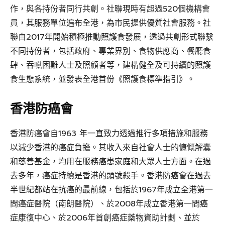
作，與各持份者同行共創。社聯現時有超過520個機構會
員，其服務單位遍布全港，為市民提供優質社會服務。社
聯自2017年開始積極推動照護食發展，透過共創形式聯繫
不同持份者，包括政府、專業界別、食物供應商、餐廳食
肆、吞嚥困難人士及照顧者等，建構健全及可持續的照護
食生態系統，並發表全港首份《照護食標準指引》。
香港防癌會
香港防癌會自1963 年一直致力透過推行多項措施和服務
以減少香港的癌症負擔。其收入來自社會人士的慷慨解囊
和慈善基金，均用在服務癌患家庭和大眾人士方面。在過
去多年，癌症持續是香港的頭號殺手。香港防癌會在過去
半世紀都站在抗癌的最前線，包括於1967年成立全港第一
間癌症醫院（南朗醫院）、於2008年成立香港第一間癌
症康復中心、於2006年首創癌症藥物資助計劃、並於