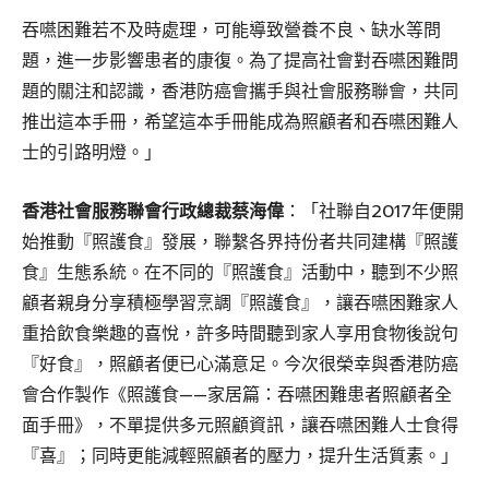
吞嚥困難若不及時處理，可能導致營養不良、缺水等問
題，進一步影響患者的康復。為了提高社會對吞嚥困難問
題的關注和認識，香港防癌會攜手與社會服務聯會，共同
推出這本手冊，希望這本手冊能成為照顧者和吞嚥困難人
士的引路明燈。」
香港社會服務聯會行政總裁蔡海偉
：「社聯自2017年便開
始推動『照護食』發展，聯繫各界持份者共同建構『照護
食』生態系統。在不同的『照護食』活動中，聽到不少照
顧者親身分享積極學習烹調『照護食』，讓吞嚥困難家人
重拾飲食樂趣的喜悅，許多時間聽到家人享用食物後說句
『好食』，照顧者便已心滿意足。今次很榮幸與香港防癌
會合作製作《照護食——家居篇：吞嚥困難患者照顧者全
面手冊》，不單提供多元照顧資訊，讓吞嚥困難人士食得
『喜』；同時更能減輕照顧者的壓力，提升生活質素。」