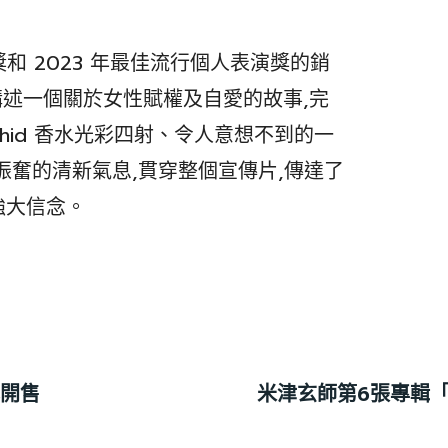
片獎和 2023 年最佳流行個人表演獎的銷
,講述一個關於女性賦權及自愛的故事,完
us Orchid 香水光彩四射、令人意想不到的一
振奮的清新氣息,貫穿整個宣傳片,傳達了
強大信念。
式開售
米津玄師第6張專輯「L