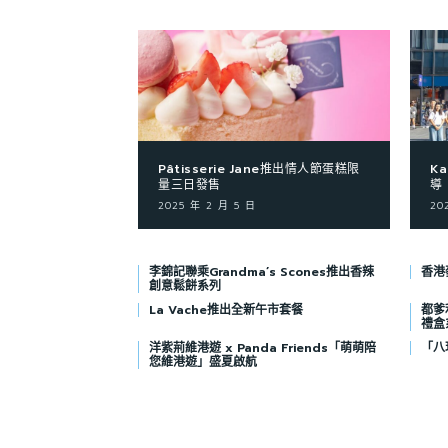
Pâtisserie Jane推出情人節蛋糕限
Ka
量三日發售
導
2025 年 2 月 5 日
20
李錦記聯乘Grandma’s Scones推出香辣
香港
創意鬆餅系列
La Vache推出全新午市套餐
都爹
禮盒
洋紫荊維港遊 x Panda Friends「萌萌陪
「八
您維港遊」盛夏啟航