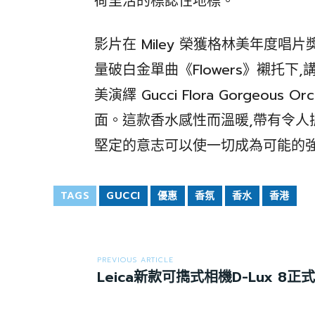
荷里活的標誌性地標。
影片在 Miley 榮獲格林美年度唱
量破白金單曲《Flowers》襯托下
美演繹 Gucci Flora Gorgeo
面。這款香水感性而溫暖,帶有令人
堅定的意志可以使一切成為可能的
TAGS
GUCCI
優惠
香氛
香水
香港
PREVIOUS ARTICLE
Leica新款可擕式相機D-Lux 8正