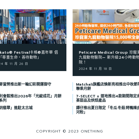
kato® Festival卡格®嘉年華 倡
Peticare Medical Group 珍寵
「尊重生命‧善待動物」
九龍動物醫院— 新升級24小時動
院！
24 年 11 月 26 日
2024 年 11 月 18 日
麥當勞推出新一輪幻彩開運御守
Matchali旗艦店煥新亮相推出中秋節
聯乘月餅
利會館推出2026年「光綻成花」月餅
7-SELECT x 道地推出4款期間限定
系列
茶甜品及烘焙產品
玥翡翠」進駐太古城
譚仔推出夏日限定「冬瓜·冬菇·烤鴨陳
河粉」
COPYRIGHT © 2023 ONETHING