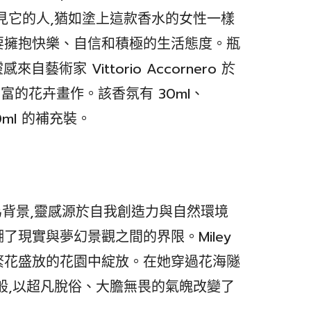
見它的人,猶如塗上這款香水的女性一樣
要擁抱快樂、自信和積極的生活態度。瓶
自藝術家 Vittorio Accornero 於
彩豐富的花卉畫作。該香氛有 30ml、
00ml 的補充裝。
洛杉磯為背景,靈感源於自我創造力與自然環境
了現實與夢幻景觀之間的界限。Miley
繁花盛放的花園中綻放。在她穿過花海隧
般,以超凡脫俗、大膽無畏的氣魄改變了