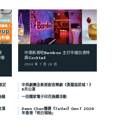
東
中環新酒吧Bamboo 主打中國白酒特
物醫
調Cocktail
2024 年 7 月 26 日
限定
中英劇團全新原創音樂劇《勇闖孤悲城！》
8月公演
烏龍
一田獨家電子印花換購活動
皮湯
Dawn Chan獲選《Tatler》Gen.T 2026
年香港「明日領袖」