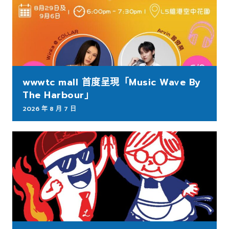
wwwtc mall 首度呈現「Music Wave By
The Harbour」
2026 年 8 月 7 日