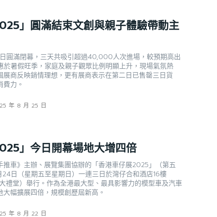
025」圓滿結束文創與親子體驗帶動主
昨日圓滿閉幕，三天共吸引超過40,000人次進場，較預期高出
受惠於暑假旺季，家庭及親子觀眾比例明顯上升，現場氣氛熱
個展商反映銷情理想，更有展商表示在第二日已售罄三日貨
消費力。
25 年 8 月 25 日
025」今日開幕場地大增四倍
手推車》主辦、展覽集團協辦的「香港車仔展2025」（第五
至8月24日（星期五至星期日）一連三日於灣仔合和酒店16樓
om（合和大禮堂）舉行。作為全港最大型、最具影響力的模型車及汽車
地大幅擴展四倍，規模創歷屆新高。
25 年 8 月 22 日