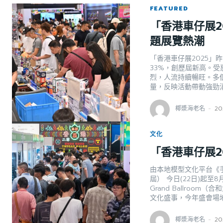
FEATURED
「香港車仔展2
題展覽熱潮
「香港車仔展2025」
33%，創歷屆新高。
烈，人流持續暢旺。多
量，反映活動帶動強勁
椰漿海老名
-
20
文化
「香港車仔展2
由本地模型文化平台《
屆） 今日(22日)起
Grand Ballro
文化盛事，今年盛會場
椰漿海老名
-
20