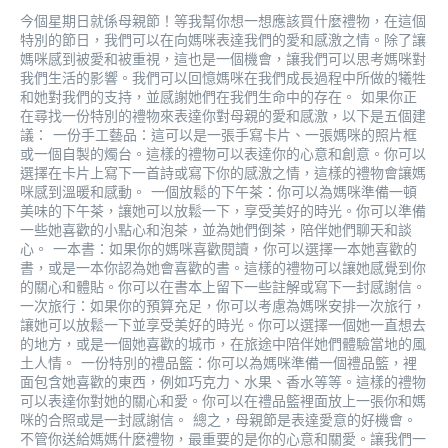
今個星期日就係母親節！等我幫你想一想應該買什麼禮物，在這個
特別的節日，我們可以在向媽咪表達我們的愛和感激之情。除了讓
媽咪感到被愛和被重視，這也是一個機會，讓我們可以思考媽咪對
我們生活的影響。我們可以回憶媽咪在我們成長過程中所做的犧牲
和她對我們的支持，並感謝她們在我們生命中的存在。 如果你正
在尋找一份特別的禮物來表達你對母親的愛和感激，以下是五個建
議： 一份手工藝品：這可以是一張手寫卡片、一張媽咪的照片框
或一個自製的燭台。這樣的禮物可以表達你的心意和創意。你可以
選擇在卡片上寫下一首詩或寫下你的感激之情，這樣的禮物會讓媽
咪感到溫暖和感動。 一個放鬆的下午茶：你可以為媽咪準備一頓
美味的下午茶，讓她可以放鬆一下，享受美好的時光。你可以準備
一些她喜歡的小點心和泡茶，並為她們倒茶，陪伴她們聊天和談
心。 一本書：如果你的媽咪喜歡閱讀，你可以選擇一本她喜歡的
書，或是一本你認為她會喜歡的書。這樣的禮物可以讓她感覺到你
的關心和體貼。你可以在書本上留下一些註解或寫下一封感謝信。
一次旅行：如果你的預算充足，你可以考慮為媽咪安排一次旅行，
讓她可以放鬆一下並享受美好的時光。你可以選擇一個她一直想去
的地方，或是一個她喜歡的城市，在旅途中陪伴她們體驗當地的風
土人情。 一份特別的禮品籃：你可以為媽咪準備一個禮品籃，裡
面包含她喜歡的東西，例如巧克力、水果、香水等等。這樣的禮物
可以表達你對她的關心和愛。你可以在禮品籃裡面放上一張你和媽
咪的合照或是一封感謝信。 總之，母親節是表達愛意的好機會。
不管你送給媽媽什麼禮物，最重要的是你的心意和關愛。讓我們一