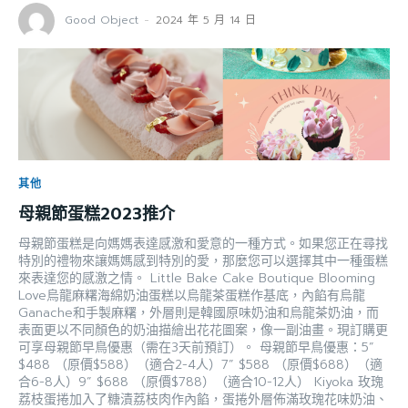
Good Object
-
2024 年 5 月 14 日
其他
母親節蛋糕2023推介
母親節蛋糕是向媽媽表達感激和愛意的一種方式。如果您正在尋找
特別的禮物來讓媽媽感到特別的愛，那麼您可以選擇其中一種蛋糕
來表達您的感激之情。 Little Bake Cake Boutique Blooming
Love烏龍麻糬海綿奶油蛋糕以烏龍茶蛋糕作基底，內餡有烏龍
Ganache和手製麻糬，外層則是韓國原味奶油和烏龍茶奶油，而
表面更以不同顏色的奶油描繪出花花圖案，像一副油畫。現訂購更
可享母親節早鳥優惠（需在3天前預訂）。 母親節早鳥優惠：5”
$488 （原價$588）（適合2-4人）7” $588 （原價$688）（適
合6-8人）9” $688 （原價$788）（適合10-12人） Kiyoka 玫瑰
荔枝蛋捲加入了糖漬荔枝肉作內餡，蛋捲外層佈滿玫瑰花味奶油、