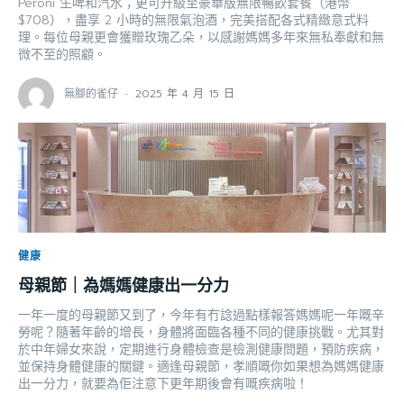
Peroni 生啤和汽水；更可升級至豪華版無限暢飲套餐（港幣
$708），盡享 2 小時的無限氣泡酒，完美搭配各式精緻意式料
理。每位母親更會獲贈玫瑰乙朵，以感謝媽媽多年來無私奉獻和無
微不至的照顧。
無腳的雀仔
-
2025 年 4 月 15 日
健康
母親節｜為媽媽健康出一分力
一年一度的母親節又到了，今年有冇諗過點樣報答媽媽呢一年嘅辛
勞呢？隨著年齡的增長，身體將面臨各種不同的健康挑戰。尤其對
於中年婦女來說，定期進行身體檢查是檢測健康問題，預防疾病，
並保持身體健康的關鍵。適逢母親節，孝順嘅你如果想為媽媽健康
出一分力，就要為佢注意下更年期後會有嘅疾病啦！