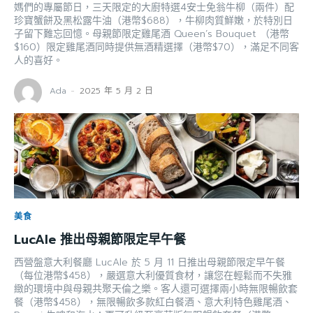
媽們的專屬節日，三天限定的大廚特選4安士免翁牛柳（兩件）配
珍寶蟹餅及黑松露牛油（港幣$688），牛柳肉質鮮嫩，於特別日
子留下難忘回憶。母親節限定雞尾酒 Queen’s Bouquet （港幣
$160）限定雞尾酒同時提供無酒精選擇（港幣$70），滿足不同客
人的喜好。
Ada
-
2025 年 5 月 2 日
美食
LucAle 推出母親節限定早午餐
西營盤意大利餐廳 LucAle 於 5 月 11 日推出母親節限定早午餐
（每位港幣$458），嚴選意大利優質食材，讓您在輕鬆而不失雅
緻的環境中與母親共聚天倫之樂。客人還可選擇兩小時無限暢飲套
餐（港幣$458），無限暢飲多款紅白餐酒、意大利特色雞尾酒、