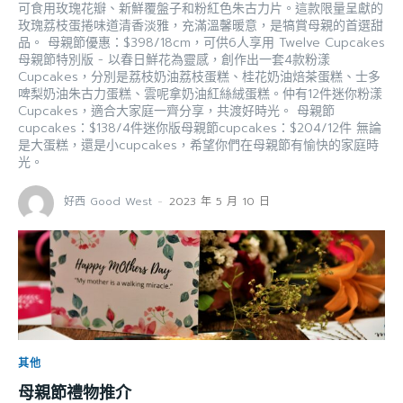
可食用玫瑰花瓣、新鮮覆盤子和粉紅色朱古力片。這款限量呈獻的
玫瑰荔枝蛋捲味道清香淡雅，充滿溫馨暖意，是犒賞母親的首選甜
品。 母親節優惠：$398/18cm，可供6人享用 Twelve Cupcakes
母親節特別版 - 以春日鮮花為靈感，創作出一套4款粉漾
Cupcakes，分別是荔枝奶油荔枝蛋糕、桂花奶油焙茶蛋糕、士多
啤梨奶油朱古力蛋糕、雲呢拿奶油紅絲絨蛋糕。仲有12件迷你粉漾
Cupcakes，適合大家庭一齊分享，共渡好時光。 母親節
cupcakes：$138/4件迷你版母親節cupcakes：$204/12件 無論
是大蛋糕，還是小cupcakes，希望你們在母親節有愉快的家庭時
光。
好西 Good West
-
2023 年 5 月 10 日
其他
母親節禮物推介