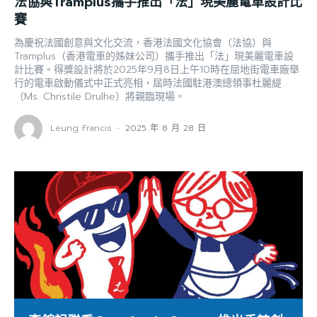
法協與Tramplus攜手推出「法」現美麗電車設計比
賽
為慶祝法國創意與文化交流，香港法國文化協會（法協）與
Tramplus（香港電車的姊妹公司）攜手推出「法」現美麗電車設
計比賽。得獎設計將於2025年9月8日上午10時在屈地街電車廠舉
行的電車啟動儀式中正式亮相，屆時法國駐港澳總領事杜麗緹
（Ms. Christile Drulhe）將親臨現場。
Leung Francis
-
2025 年 8 月 28 日