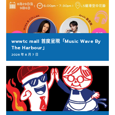
wwwtc mall 首度呈現「Music Wave By
The Harbour」
2026 年 8 月 7 日