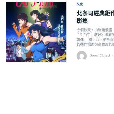
文化
北条司經典鉅作《
影集
今個秋天，由暢銷漫畫
＇S EYE - 貓眼》將
姐妹」 瞳、淚、愛所
的動作場面與高難度的
Good Object
-