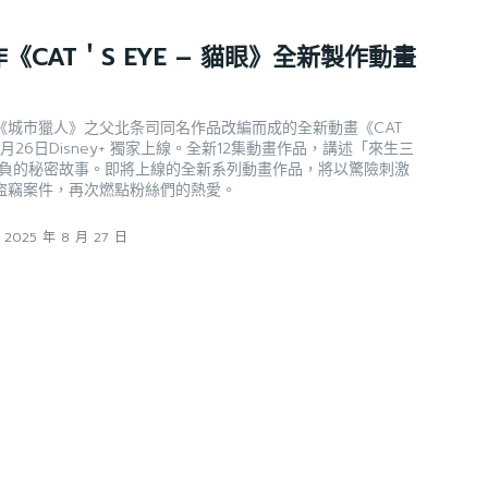
CAT＇S EYE – 貓眼》全新製作動畫
《城市獵人》之父北条司同名作品改編而成的全新動畫《CAT
於9月26日Disney+ 獨家上線。全新12集動畫作品，講述「來生三
背負的秘密故事。即將上線的全新系列動畫作品，將以驚險刺激
盜竊案件，再次燃點粉絲們的熱愛。
2025 年 8 月 27 日