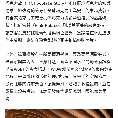
巧克力故事（Chocolate Story）不僅展示巧克力的知識
精華，還強調葡萄牙在全球巧克力工業史上的卓越成就，
其自家巧克力工廠更提供巧克力與葡萄酒搭配的品鑑體
驗。桃紅宮殿（Pink Palace）則以其華美的感官盛宴，
讓訪客沉浸於桃紅葡萄酒與粉色世界，無論是在粉紅波波
池中放鬆，還是在粉色凱迪拉克中拍攝趣味照片。
此外，這裏還設有一所葡萄酒學校，專爲葡萄酒愛好者、
鑑賞家與業內人士量身打造，涵蓋不同水平的葡萄酒課程
以及WSET的專業培訓。WOW波爾圖文化區位於市內黃金
地段，是舉辦各類活動的理想選擇，其靈活的空間佈局可
欣賞壯麗的城市景色，配備舞池、酒吧等多種設施，並在
露臺上設有暖氣，無論是發佈會還是派對，都能完美呈
現。