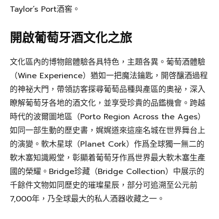
Taylor’s Port酒窖。
開啟葡萄牙酒文化之旅
文化區內的博物館體驗各具特色，主題各異。葡萄酒體驗
（Wine Experience）猶如一把魔法鑰匙，開啓釀酒過程
的神祕大門，帶領訪客探尋葡萄品種與產區的奧祕，深入
瞭解葡萄牙各地的酒文化，並享受珍貴的品鑑機會。跨越
時代的波爾圖地區（Porto Region Across the Ages）
如同一部生動的歷史書，娓娓道來這座名城在世界舞台上
的演變。軟木星球（Planet Cork）作爲全球獨一無二的
軟木塞知識殿堂，彰顯着葡萄牙作爲世界最大軟木塞生產
國的榮耀。Bridge珍藏（Bridge Collection）中展示的
千餘件文物如同歷史的璀璨星辰，部分可追溯至公元前
7,000年，乃全球最大的私人酒器收藏之一。