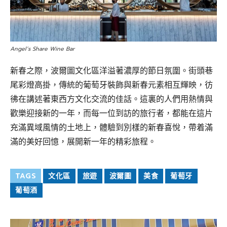
Angel’s Share Wine Bar
新春之際，波爾圖文化區洋溢著濃厚的節日氛圍。街頭巷
尾彩燈高掛，傳統的葡萄牙裝飾與新春元素相互輝映，彷
彿在講述著東西方文化交流的佳話。這裏的人們用熱情與
歡樂迎接新的一年，而每一位到訪的旅行者，都能在這片
充滿異域風情的土地上，體驗到別樣的新春喜悅，帶着滿
滿的美好回憶，展開新一年的精彩旅程。
TAGS
文化區
旅遊
波爾圖
美食
葡萄牙
葡萄酒