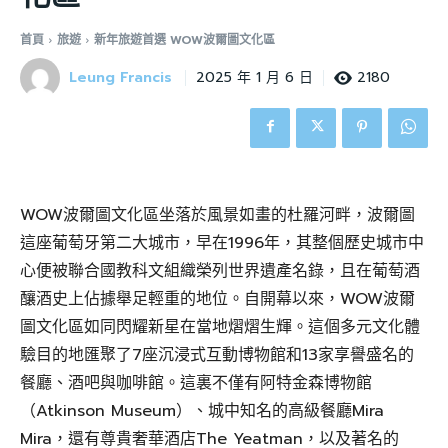
首頁
旅遊
新年旅遊首選 WOW波爾圖文化區
Leung Francis
2180
2025 年 1 月 6 日
WOW波爾圖文化區坐落於風景如畫的杜羅河畔，波爾圖
這座葡萄牙第二大城市，早在1996年，其整個歷史城市中
心便被聯合國教科文組織榮列世界遺產名錄，且在葡萄酒
釀酒史上佔據舉足輕重的地位。自開幕以來，WOW波爾
圖文化區如同閃耀新星在當地熠熠生輝。這個多元文化體
驗目的地匯聚了7座沉浸式互動博物館和13家享譽盛名的
餐廳、酒吧與咖啡館。這裏不僅有阿特金森博物館
（Atkinson Museum）、城中知名的高級餐廳Mira
Mira，還有尊貴奢華酒店The Yeatman，以及著名的