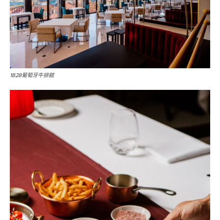
1828葡萄牙牛排館