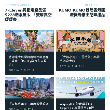
PREVIOUS ARTICLE
NEXT ARTICLE
7-Eleven買指定產品滿
KUMO KUMO登陸香港國
$228送限量版 「雙層真空
際機場推出芝味甜品
暖暖壺」
香港迪士尼樂園度假區年度春
「大館小馬」：雪特蘭小馬驚
日盛會 「Duffy與好友同萌
喜現身大館
遊」
2026 年 2 月 9 日
2026 年 2 月 25 日
「友邦嘉年華」年度載譽歸來
AlipayHK 限時聯乘HK
Express 機票低至78折
2025 年 11 月 17 日