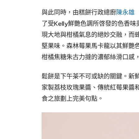
與此同時，由糕餅行政總廚
陳永雄
了受Kelly鮮艷色調所啓發的色香
現大地與柑橘氣息的絕妙交融，而
堅果味。森林莓果馬卡龍以其鮮艷
柑橘焦糖朱古力撻的濃郁絲滑口感
鬆餅是下午茶不可或缺的關鍵。新
家製荔枝玫瑰果醬、傳統紅莓果醬
食之旅劃上完美句點。