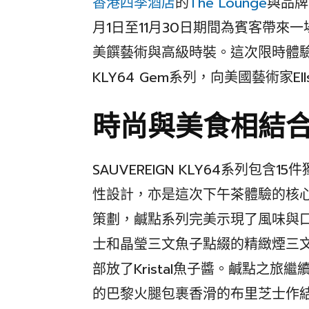
香港四季酒店
的
The Lounge
與品牌S
月1日至11月30日期間為賓客帶
美饌藝術與高級時裝。這次限時體驗靈
KLY64 Gem系列，向美國藝術家Ell
時尚與美食相結
SAUVEREIGN KLY64系列包
性設計，亦是這次下午茶體驗的核
策劃，鹹點系列完美示現了風味與
士和晶瑩三文魚子點綴的精緻煙三
部放了Kristal魚子醬。鹹點之
的巴黎火腿包裹香滑的布里芝士作