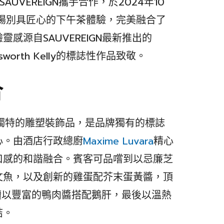
AUVEREIGN攜手合作，於2024年10
來一場別具匠心的下午茶體驗，完美融合了
感源自SAUVEREIGN最新推出的
sworth Kelly的標誌性作品致敬。
合
含15件獨特的雕塑裝飾品，是品牌獨有的標誌
心。由酒店行政總廚
Maxime Luvara
精心
口感的和諧融合。賓客可品嚐到以忌廉芝
文魚，以及創新的雞蛋配芥末蛋黃醬，頂
旅繼續以豐富的鴨肉醬搭配鵝肝，最後以溫熱
結。