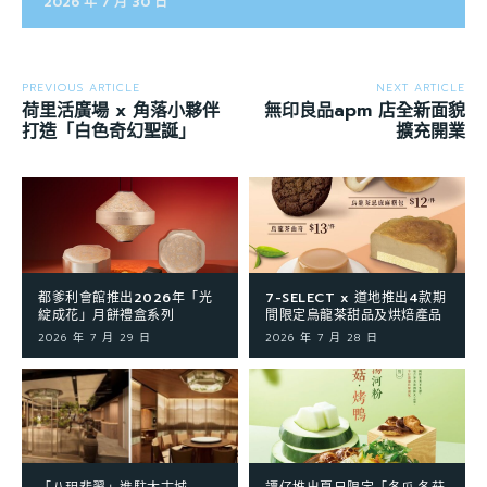
2026 年 7 月 30 日
PREVIOUS ARTICLE
NEXT ARTICLE
荷里活廣場 x 角落小夥伴
無印良品apm 店全新面貌
打造「白色奇幻聖誕」
擴充開業
都爹利會館推出2026年「光
7-SELECT x 道地推出4款期
綻成花」月餅禮盒系列
間限定烏龍茶甜品及烘焙產品
2026 年 7 月 29 日
2026 年 7 月 28 日