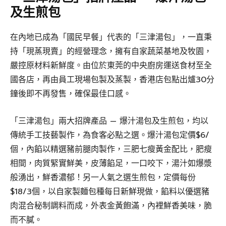
及生煎包
在內地已成為「國民早餐」代表的「三津湯包」，一直秉
持「現蒸現賣」的經營理念，擁有自家蔬菜基地及牧園，
嚴控原材料新鮮度。由位於東莞的中央廚房運送食材至全
國各店，再由員工現場包製及蒸製，香港店包點出爐30分
鐘後即不再發售，確保最佳口感。
「三津湯包」兩大招牌產品 — 爆汁湯包及生煎包，均以
傳統手工技藝製作，為食客必點之選。爆汁湯包定價$6/
個，內餡以精選豬前腿肉製作，三肥七瘦黃金配比，肥瘦
相間，肉質緊實鮮美，皮薄餡足，一口咬下，湯汁如爆漿
般湧出，鮮香濃郁！另一人氣之選生煎包，定價每份
$18/3個，以自家製麵包種每日新鮮現做，餡料以優選豬
肉混合秘制調料而成，外表金黃飽滿，內裡鮮香美味，脆
而不膩。