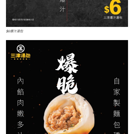
$6爆汁湯包