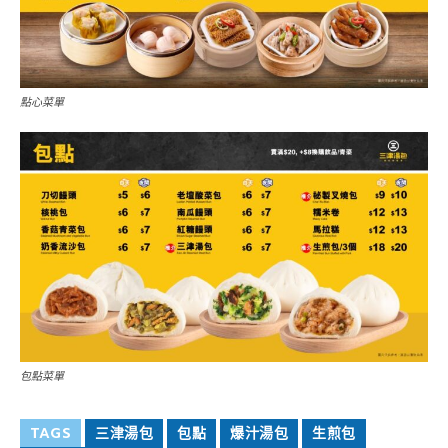
點心菜單
包點菜單
TAGS
三津湯包
包點
爆汁湯包
生煎包