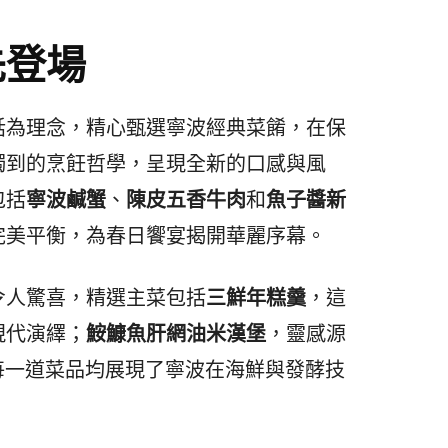
先登場
話為理念，精心甄選寧波經典菜餚，在保
獨到的烹飪哲學，呈現全新的口感與風
包括
寧波鹹蟹
、
陳皮五香牛肉
和
魚子醬新
完美平衡，為春日饗宴揭開華麗序幕。
令人驚喜，精選主菜包括
三鮮年糕羹
，這
現代演繹；
鮟鱇魚肝網油米漢堡
，靈感源
 每一道菜品均展現了寧波在海鮮與發酵技