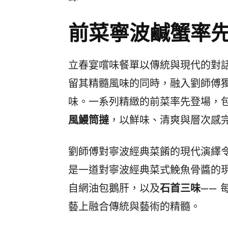
前菜寧波鹹蟹率
立春宴嚐味餐單以傳統與現代的對
留其精髓風味的同時，融入劉師傅
味。一系列精緻的前菜率先登場，
風鰻筒撻
，以鮮味、清爽與層次感
劉師傅對寧波經典菜餚的現代演繹
是一道對寧波經典菜式鮸魚骨醬的
自網油包鵝肝，以及
石首三味
——
藝上融合傳統與藝術的精髓。