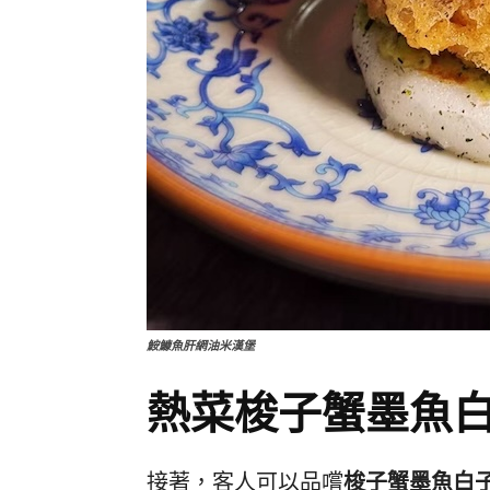
鮟鱇魚肝網油米漢堡
熱菜梭子蟹墨魚
接著，客人可以品嚐
梭子蟹墨魚白