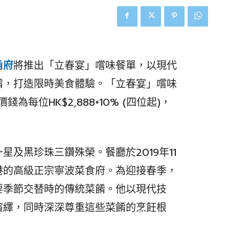
甬府
將推出「立春宴」嚐味餐單，以現代
餚，打造限時美食體驗。「立春宴」嚐味
為每位HK$2,888+10% (四位起)，
及黑珍珠三鑽殊榮。餐廳於2019年11
港的高級正宗寧波菜食府。為迎接春季，
要季節交替時的傳統菜餚。他以現代技
演繹，同時深深尊重這些菜餚的烹飪根