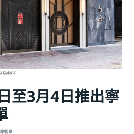
以迎接春天
日至3月4日推出寧
單
嚐味餐單