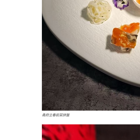
甬府立春前菜拼盤