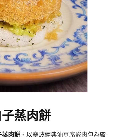
白子蒸肉餅
子蒸肉餅
、以寧波經典油豆腐嵌肉包為靈