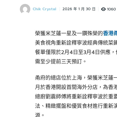
Chik Crystal
1060
2026 年 1 月 30 日
榮獲米芝蓮一星及一鑽殊榮的
香港
美食視角重新詮釋寧波經典傳統菜
餐單僅限於2月4日至3月4日供應，價錢
需至少提前三天預訂。
甬府的總店位於上海，榮獲米芝蓮一星
月於香港開設首間海外分店，為香
總廚劉震師傅將重新詮釋寧波於重
法、精緻擺盤和優質食材進行重新
源。