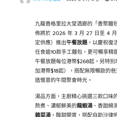
九龍香格里拉大堂酒廊的「香聚麵
佈將於 2026 年 3 月 27 日至
定供應）推出
午餐放題
，以慶祝復
任食逾10款手工麵包，更可暢享精
午餐放題每位港幣$268起，另特
加港幣$18起），搭配無限暢飲的夿萐
造愜意的午間聚會時光。
湯品方面，主廚精心挑選三款口味
熬煮、濃郁鮮美的
龍蝦湯
、香甜綿
雜菜湯
，酸甜開胃，搭配自助沙律