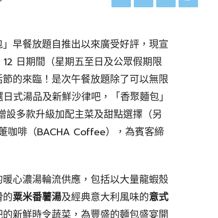
包」早餐放題自推出以來廣受好評，現宣
 4 月 12 日期間（星期五至日及公眾假期限
活節的來臨！是次午餐放題除了可以無限
選日式湯品及新鮮沙律吧，「香聚麵包」
別增設多款升級加配主菜及甜點選擇（另
咖啡（BACHA Coffee），為賓客締
的暖心濃湯輪流供應，包括以大量龍蝦殼
滑的
粟米番薯湯
及經典意大利風味的
意式
吧的新鮮時令蔬菜，為豐盛的麵包盛宴開