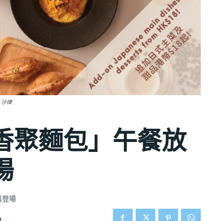
、沙律
香聚麵包」午餐放
場
喜登場
8