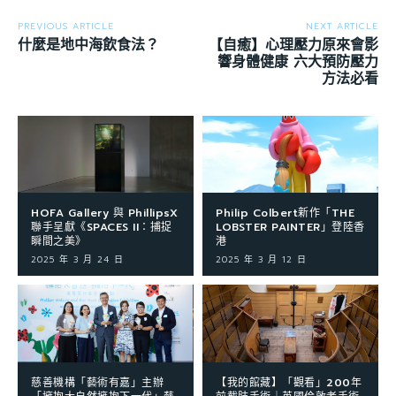
PREVIOUS ARTICLE
NEXT ARTICLE
什麼是地中海飲食法？
【自癒】心理壓力原來會影
響身體健康 六大預防壓力
方法必看
HOFA Gallery 與 PhillipsX
Philip Colbert新作「THE
聯手呈獻《SPACES II：捕捉
LOBSTER PAINTER」登陸香
瞬間之美》
港
2025 年 3 月 24 日
2025 年 3 月 12 日
慈善機構「藝術有嘉」主辦
【我的館藏】「觀看」200年