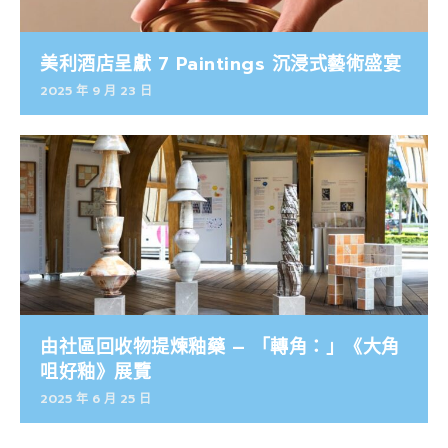
美利酒店呈獻 7 Paintings 沉浸式藝術盛宴
2025 年 9 月 23 日
由社區回收物提煉釉藥 – 「轉角：」《大角
咀好釉》展覽
2025 年 6 月 25 日