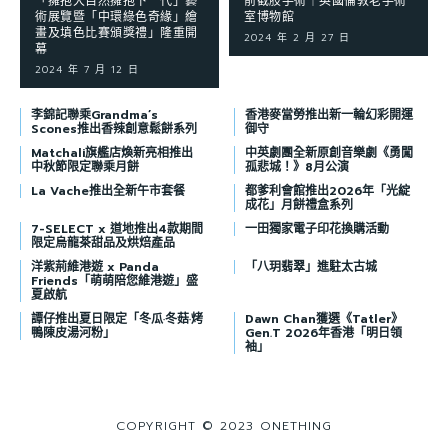
「擁抱大自然擁抱下一代」藝
前截肢手術｜英國倫敦老手術
術展覽暨「中環綠色奇緣」繪
室博物館
畫及填色比賽頒獎禮」隆重開
2024 年 2 月 27 日
幕
2024 年 7 月 12 日
李錦記聯乘Grandma’s
香港麥當勞推出新一輪幻彩開運
Scones推出香辣創意鬆餅系列
御守
Matchali旗艦店煥新亮相推出
中英劇團全新原創音樂劇《勇闖
中秋節限定聯乘月餅
孤悲城！》8月公演
La Vache推出全新午市套餐
都爹利會館推出2026年「光綻
成花」月餅禮盒系列
7-SELECT x 道地推出4款期間
一田獨家電子印花換購活動
限定烏龍茶甜品及烘焙產品
洋紫荊維港遊 x Panda
「八玥翡翠」進駐太古城
Friends「萌萌陪您維港遊」盛
夏啟航
譚仔推出夏日限定「冬瓜·冬菇·烤
Dawn Chan獲選《Tatler》
鴨陳皮湯河粉」
Gen.T 2026年香港「明日領
袖」
COPYRIGHT © 2023 ONETHING