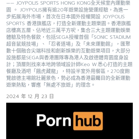
—— JOYPOLIS SPORTS HONG KONG全天候室內運動樂
園 。 JOYPOLIS擁有逾20年遊樂設施營運經驗，為進一
步拓展海外市場，首次在日本國外授權開設 JOYPOLIS
SPORTS 香港旗艦店，打造全新運動主題樂園。香港旗艦
店樓高五層、佔地近三萬平方呎，集合三大主題運動娛樂
體驗及特色餐飲，包括SEGA授權首個「SONIC STADIUM
超音鼠競技場」、「忍者道場」及「未來運動館」，匯聚
數十個融合尖端科技和創新娛樂的互動遊樂項目，大部分
設施都是SEGA與香港團隊專為港人及啟德體育園度身設
計；頂層則找來本地跨領域設計師Keo W.悉心打造的主題
餐廳及酒吧「餓虎藏龍」，特設半室外用餐區，270度飽
覽啟德主場館壯麗景色，勢必成為香港最矚目的全新運動
遊樂熱點，響應「無處不旅遊」的理念。
2024 年 12 月 23 日