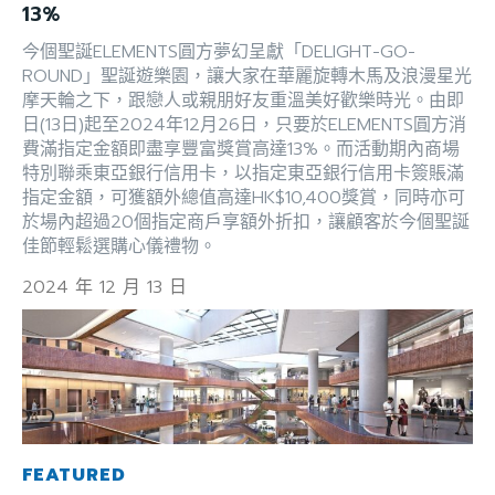
13%
今個聖誕ELEMENTS圓方夢幻呈獻「DELIGHT-GO-
ROUND」聖誕遊樂園，讓大家在華麗旋轉木馬及浪漫星光
摩天輪之下，跟戀人或親朋好友重溫美好歡樂時光。由即
日(13日)起至2024年12月26日，只要於ELEMENTS圓方消
費滿指定金額即盡享豐富獎賞高達13%。而活動期內商場
特別聯乘東亞銀行信用卡，以指定東亞銀行信用卡簽賬滿
指定金額，可獲額外總值高達HK$10,400獎賞，同時亦可
於場內超過20個指定商戶享額外折扣，讓顧客於今個聖誕
佳節輕鬆選購心儀禮物。
2024 年 12 月 13 日
FEATURED