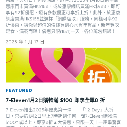
惠康「大折日」再度回歸，顧客於2025年1月18日到全線
惠康門市買滿HK$168，或於惠康網店買滿HK$988，即可
享有92折優惠，還有多款優惠可享折上折！此外，於惠康
網店買滿HK$168並選擇「網購店取」服務，同樣可享92
折優惠，讓你以超值的價錢買到心水賀年貨品，新年豐衣
足食、滿載而歸！優惠只限(18/1)一天，各位萬勿錯過！
2025 年 1 月 17 日
FEATURED
7-Eleven1月2日購物滿 $100 即享全單8 折
7-Eleven推出2025年優惠第一彈 ——「1.2 Day」大折
日，只要於1月2日早上7時起到任何一間7-Eleven購物滿
$100^或以上，即享8折▲大優惠，只限一天！一連串驚喜