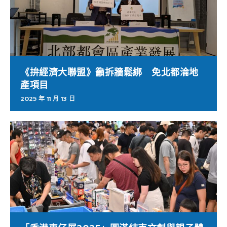
《拚經濟大聯盟》籲拆牆鬆綁 免北都淪地
產項目
2025 年 11 月 13 日