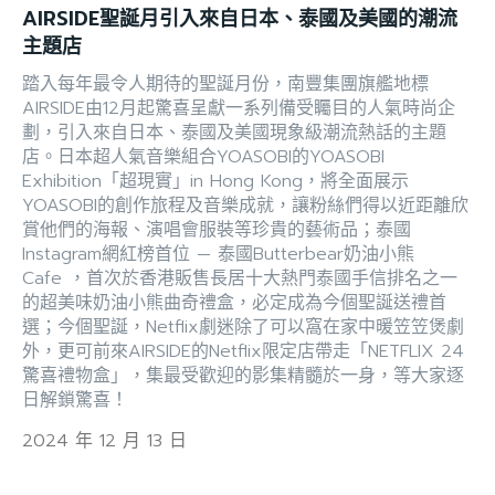
AIRSIDE聖誕月引入來自日本、泰國及美國的潮流
主題店
踏入每年最令人期待的聖誕月份，南豐集團旗艦地標
AIRSIDE由12月起驚喜呈獻一系列備受矚目的人氣時尚企
劃，引入來自日本、泰國及美國現象級潮流熱話的主題
店。日本超人氣音樂組合YOASOBI的YOASOBI
Exhibition「超現實」in Hong Kong，將全面展示
YOASOBI的創作旅程及音樂成就，讓粉絲們得以近距離欣
賞他們的海報、演唱會服裝等珍貴的藝術品；泰國
Instagram網紅榜首位 — 泰國Butterbear奶油小熊
Cafe ，首次於香港販售長居十大熱門泰國手信排名之一
的超美味奶油小熊曲奇禮盒，必定成為今個聖誕送禮首
選；今個聖誕，Netflix劇迷除了可以窩在家中暖笠笠煲劇
外，更可前來AIRSIDE的Netflix限定店帶走「NETFLIX 24
驚喜禮物盒」，集最受歡迎的影集精髓於一身，等大家逐
日解鎖驚喜！
2024 年 12 月 13 日