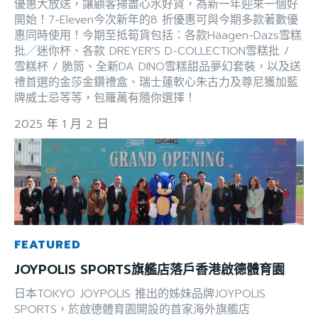
優惠大放送，讓顧客掃盡心水好貨，為新一年迎來一個好
開始！7-Eleven今次新年的8 折優惠可與今期多款著數優
惠同時使用！今期至抵筍貨包括：各款Häagen-Dazs雪糕
批／迷你杯、各款 DREYER'S D-COLLECTION雪糕批 /
雪糕杯 / 脆筒、全新DA DINO雪糕甜品夢幻套裝，以及送
禮首選的金莎金鑽禮盒、瑞士蓮軟心朱古力及尊尼獲加藍
牌威士忌等等，包羅萬有隨你選擇！
2025 年 1 月 2 日
FEATURED
JOYPOLIS SPORTS旗艦店落戶香港啟德體育園
日本TOKYO JOYPOLIS 推出的姊妹品牌JOYPOLIS
SPORTS，於啟德體育園開設的首家海外旗艦店