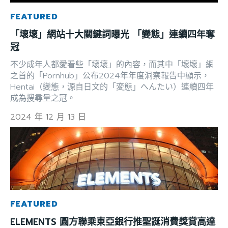
FEATURED
「壞壞」網站十大關鍵詞曝光 「變態」連續四年奪
冠
不少成年人都愛看些「壞壞」的內容，而其中「壞壞」網
之首的「Pornhub」公布2024年年度洞察報告中顯示，
Hentai（變態，源自日文的「変態」へんたい）連續四年
成為搜尋量之冠。
2024 年 12 月 13 日
FEATURED
ELEMENTS 圓方聯乘東亞銀行推聖誕消費獎賞高達