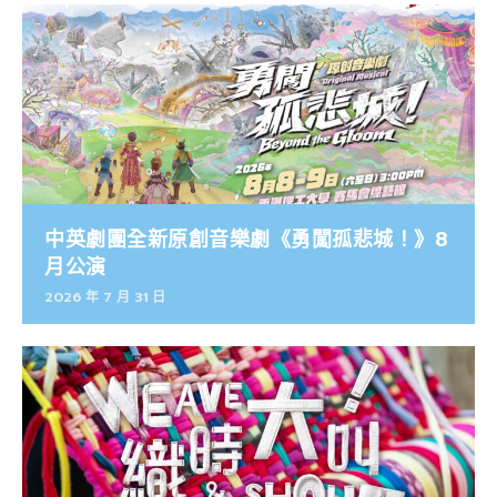
中英劇團全新原創音樂劇《勇闖孤悲城！》8
月公演
2026 年 7 月 31 日