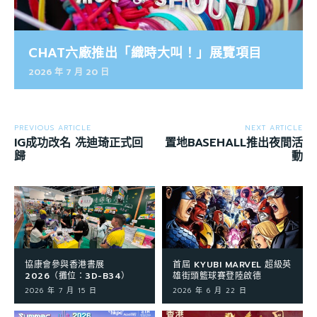
CHAT六廠推出「織時大叫！」展覽項目
2026 年 7 月 20 日
PREVIOUS ARTICLE
NEXT ARTICLE
IG成功改名 冼迪琦正式回
置地BASEHALL推出夜間活
歸
動
協康會參與香港書展
首屆 KYUBI MARVEL 超級英
2026（攤位：3D-B34）
雄街頭籃球賽登陸啟德
2026 年 7 月 15 日
2026 年 6 月 22 日