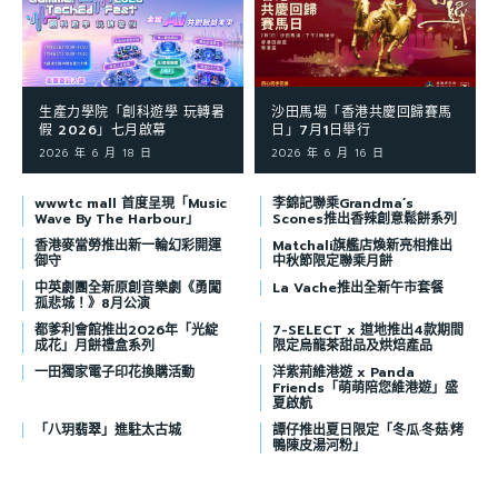
生產力學院「創科遊學 玩轉暑
沙田馬場「香港共慶回歸賽馬
假 2026」七月啟幕
日」7月1日舉行
2026 年 6 月 18 日
2026 年 6 月 16 日
wwwtc mall 首度呈現「Music
李錦記聯乘Grandma’s
Wave By The Harbour」
Scones推出香辣創意鬆餅系列
香港麥當勞推出新一輪幻彩開運
Matchali旗艦店煥新亮相推出
御守
中秋節限定聯乘月餅
中英劇團全新原創音樂劇《勇闖
La Vache推出全新午市套餐
孤悲城！》8月公演
都爹利會館推出2026年「光綻
7-SELECT x 道地推出4款期間
成花」月餅禮盒系列
限定烏龍茶甜品及烘焙產品
一田獨家電子印花換購活動
洋紫荊維港遊 x Panda
Friends「萌萌陪您維港遊」盛
夏啟航
「八玥翡翠」進駐太古城
譚仔推出夏日限定「冬瓜·冬菇·烤
鴨陳皮湯河粉」