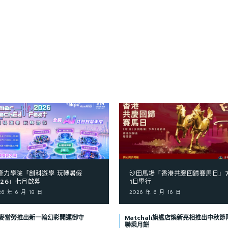
產力學院「創科遊學 玩轉暑假
沙田馬場「香港共慶回歸賽馬日」
026」七月啟幕
1日舉行
26 年 6 月 18 日
2026 年 6 月 16 日
麥當勞推出新一輪幻彩開運御守
Matchali旗艦店煥新亮相推出中秋節
聯乘月餅