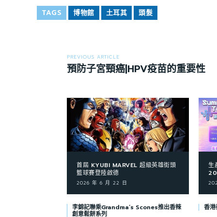
TAGS
博物館
土耳其
頭髮
PREVIOUS ARTICLE
預防子宮頸癌|HPV疫苗的重要性
首屆 KYUBI MARVEL 超級英雄街頭
生
籃球賽登陸啟德
2
2026 年 6 月 22 日
20
李錦記聯乘Grandma’s Scones推出香辣
香港
創意鬆餅系列