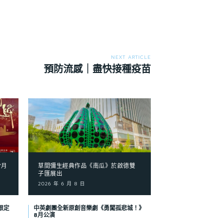
NEXT ARTICLE
預防流感｜盡快接種疫苗
7月
草間彌生經典作品《南瓜》於啟德雙
子匯展出
2026 年 6 月 8 日
限定
中英劇團全新原創音樂劇《勇闖孤悲城！》
8月公演