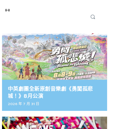
中英劇團全新原創音樂劇《勇闖孤悲
城！》8月公演
2026 年 7 月 31 日