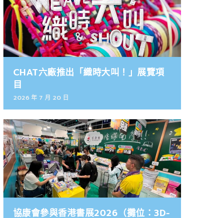
CHAT六廠推出「織時大叫！」展覽項
目
2026 年 7 月 20 日
協康會參與香港書展2026（攤位：3D-