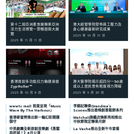
第十二屆亞洲素食展聯乘亞洲
港大經管學院發佈員工壓力及
活力生活博覽一票暢遊兩大展
身心健康最新研究成果
覽
2025 年 10 月 31 日
2025 年 11 月 11 日
香港首創多功能拉力輪健身器
港大醫學院揭示超四分一50歲
ZypRoller™
或以上居民患有輕度視力障礙
2025 年 10 月 8 日
2025 年 9 月 30 日
wwwtc mall 首度呈現「Music
李錦記聯乘Grandma’s
Wave By The Harbour」
Scones推出香辣創意鬆餅系列
香港麥當勞推出新一輪幻彩開運
Matchali旗艦店煥新亮相推出
御守
中秋節限定聯乘月餅
中英劇團全新原創音樂劇《勇闖
La Vache推出全新午市套餐
孤悲城！》8月公演