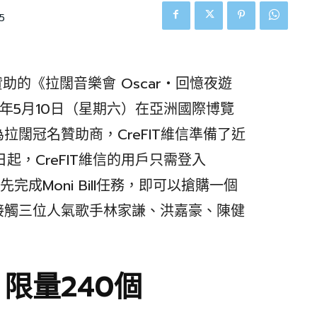
5
贊助的《拉闊音樂會 Oscar‧回憶夜遊
5年5月10日（星期六）在亞洲國際博覽
！作為拉闊冠名贊助商，CreFIT維信準備了近
日起，CreFIT維信的用戶只需登入
搶先完成Moni Bill任務，即可以搶購一個
接觸三位人氣歌手林家謙、洪嘉豪、陳健
限量240個