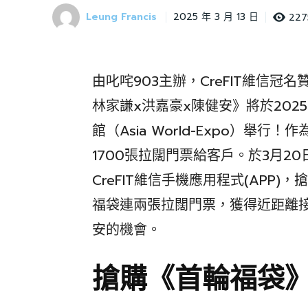
Leung Francis
227
2025 年 3 月 13 日
由叱咤903主辦，CreFIT維信冠名
林家謙x洪嘉豪x陳健安》將於202
館（Asia World-Expo）舉行
1700張拉闊門票給客戶。於3月20
CreFIT維信手機應用程式(APP)，
福袋連兩張拉闊門票，獲得近距離
安的機會。
搶購《首輪福袋》