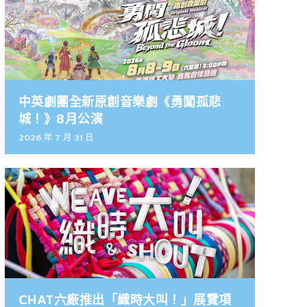
中英劇團全新原創音樂劇《勇闖孤悲
城！》8月公演
2026 年 7 月 31 日
CHAT六廠推出「織時大叫！」展覽項