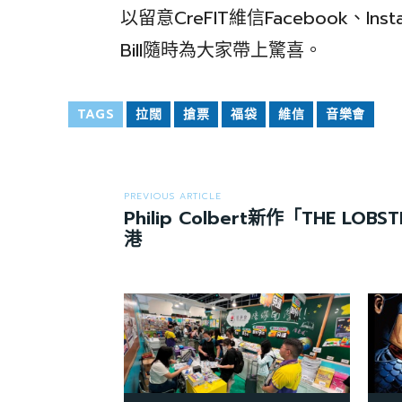
以留意CreFIT維信Facebook、I
Bill隨時為大家帶上驚喜。
TAGS
拉闊
搶票
福袋
維信
音樂會
PREVIOUS ARTICLE
Philip Colbert新作「THE LOB
港