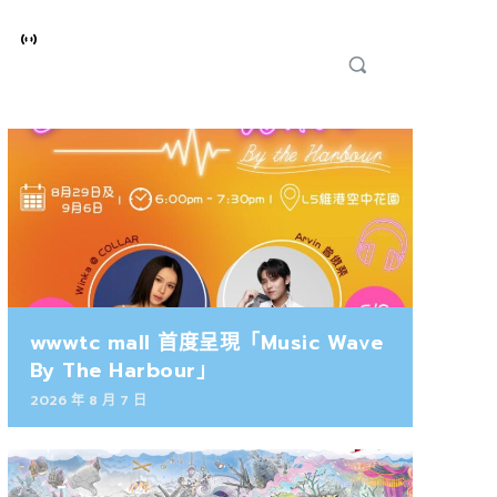
wwwtc mall 首度呈現「Music Wave
By The Harbour」
2026 年 8 月 7 日