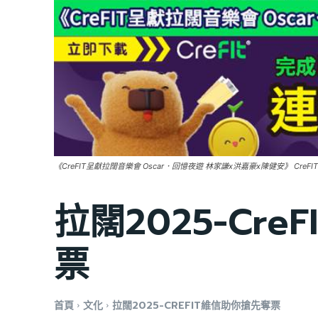
《CreFIT呈獻拉闊音樂會 Oscar．回憶夜遊 林家謙x洪嘉豪x陳健安》 CreFIT
拉闊2025-Cr
票
首頁
文化
拉闊2025-CREFIT維信助你搶先奪票