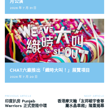
月公演
2026 年 7 月 31 日
CHAT六廠推出「織時大叫！」展覽項目
2026 年 7 月 20 日
PREVIOUS ARTICLE
NEXT ARTICLE
印度扒房 Punjab
香港摩天輪「友邦峻宇會尊
Warriors 正式登陸中環
屬水晶車廂」隆重揭幕