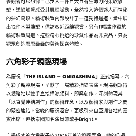
參觀者可以想像自己步入一件巨大且有生命力的柔軟雕
塑，透過觸覺感受其肌理脈動，全然投入這個迷人而神秘
的夢幻島嶼。藝術裝置內部設計了一道獨特通道，當中展
出12件木製雕塑，供訪客近距離觀賞，另有11幅畫作藏於
藝術裝置周邊。這些精心挑選的珍藏作品為非賣品，只為
觀眾創造層層疊疊的藝術探索體驗。
六角彩子親臨現場
為慶祝
「THE ISLAND – ONIGASHIMA」
正式揭幕，六
角彩子親臨現場，呈獻了一場精彩指繪表演。現場觀眾得
以親睹她以雙手直接揮灑顏料、即興創作，深刻體現其
「以直覺連結創作」的藝術理念，以及藝術家與創作之間
的緊密連結。當晚的慶祝酒會，更吸引來自亞洲各地的嘉
賓出席，包括泰國知名演員兼歌手Bright。
自學成才的六角彩子於2006年首次嶄露頭角，她的作品