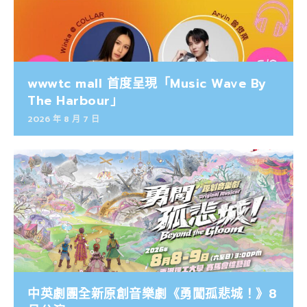
wwwtc mall 首度呈現「Music Wave By
The Harbour」
2026 年 8 月 7 日
中英劇團全新原創音樂劇《勇闖孤悲城！》8