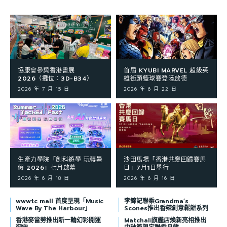
協康會參與香港書展
首屆 KYUBI MARVEL 超級英
2026（攤位：3D-B34）
雄街頭籃球賽登陸啟德
2026 年 7 月 15 日
2026 年 6 月 22 日
生產力學院「創科遊學 玩轉暑
沙田馬場「香港共慶回歸賽馬
假 2026」七月啟幕
日」7月1日舉行
2026 年 6 月 18 日
2026 年 6 月 16 日
wwwtc mall 首度呈現「Music
李錦記聯乘Grandma’s
Wave By The Harbour」
Scones推出香辣創意鬆餅系列
香港麥當勞推出新一輪幻彩開運
Matchali旗艦店煥新亮相推出