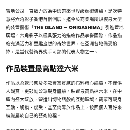
置地公司一直致力於為中環帶來世界級藝術體驗，是次特
意將六角彩子香港首個個展、迄今於商業場所規模最大型
的裝置藝術
「THE ISLAND – ONIGASHIMA」
引進置地
廣塲。六角彩子以極具張力的指繪作品享譽國際，作品描
繪充滿活力和童趣盎然的奇妙世界，在亞洲各地備受追
捧，是當代藝術界炙手可熱的代表人物之一。
作品裝置最高點達六米
作品以柔軟形態及多款豐富質感的布料精心編織，不僅供
人觀賞，更鼓勵公眾親身體驗。裝置最高點達六米，在中
庭內盛大綻放，營造出博物館般的互動區域。觀眾可親身
互動、觸摸、感受，甚至倚靠於作品上，按照個人喜好來
編織屬於自己的藝術旅程。