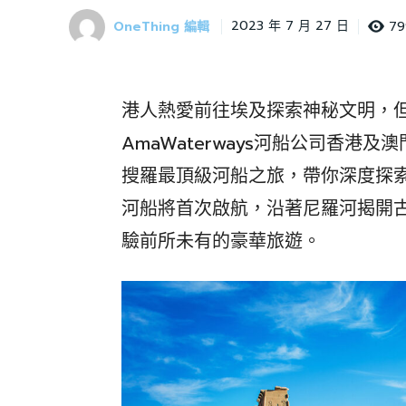
OneThing 編輯
79
2023 年 7 月 27 日
港人熱愛前往埃及探索神秘文明，
AmaWaterways河船公司香
搜羅最頂級河船之旅，帶你深度探索埃及
河船將首次啟航，沿著尼羅河揭開
驗前所未有的豪華旅遊。