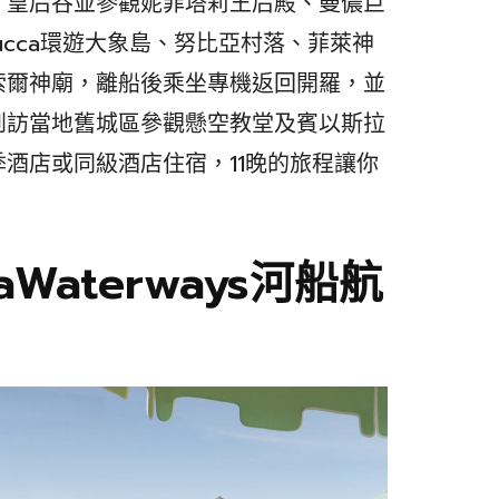
、皇后谷並參觀妮菲塔莉王后殿、曼儂巨
ucca環遊大象島、努比亞村落、菲萊神
索爾神廟，離船後乘坐專機返回開羅，並
到訪當地舊城區參觀懸空教堂及賓以斯拉
酒店或同級酒店住宿，11晚的旅程讓你
aterways河船航