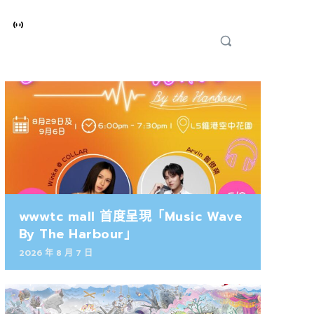
wwwtc mall 首度呈現「Music Wave
By The Harbour」
2026 年 8 月 7 日