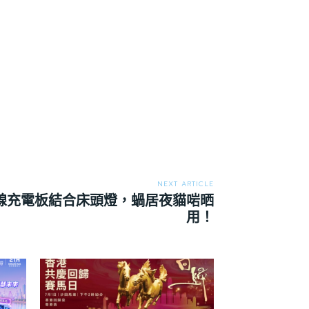
NEXT ARTICLE
線充電板結合床頭燈，蝸居夜貓啱晒
用！