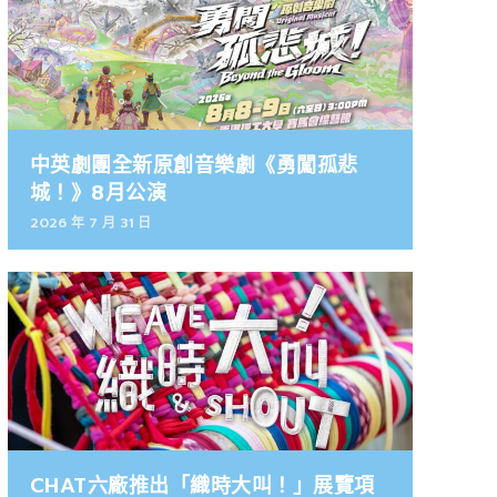
中英劇團全新原創音樂劇《勇闖孤悲
城！》8月公演
2026 年 7 月 31 日
CHAT六廠推出「織時大叫！」展覽項