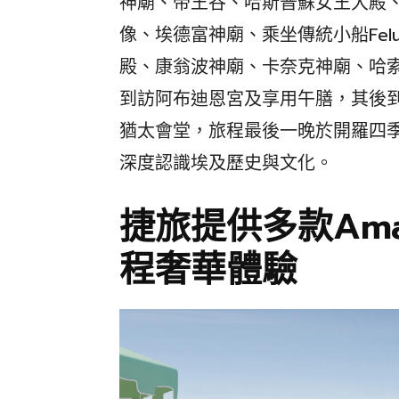
神廟、帝王谷、哈斯普蘇女王大殿
像、埃德富神廟、乘坐傳統小船Fel
殿、康翁波神廟、卡奈克神廟、哈
到訪阿布迪恩宮及享用午膳，其後
猶太會堂，旅程最後一晚於開羅四季
深度認識埃及歷史與文化。
捷旅提供多款AmaW
程奢華體驗