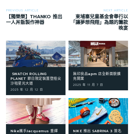
PREVIOUS ARTICLE
NEXT ARTICLE
【獨樂樂】THANKO 推出
柬埔寨兒童基金會舉行以
一人丼飯製作神器
「讓夢想飛翔」為題的籌款
晚宴
SWATCH ROLLING
無印良品apm 店全新面貌擴
PLANET 節日限定裝置登陸尖
充開業
沙咀星光大道
2025 年 11 月 7 日
2025 年 12 月 12 日
Nike攜手Jacquemus 重繹
NIKE 推出 SABRINA 3 簽名