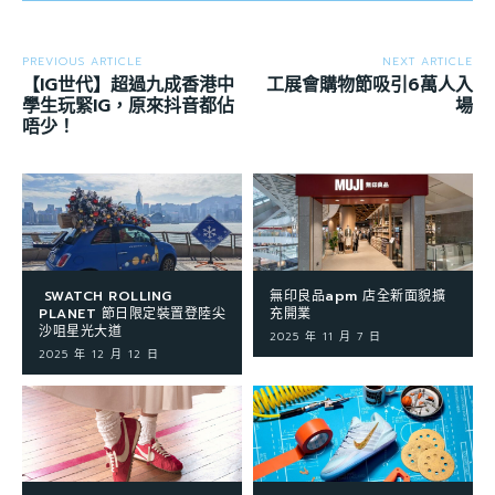
PREVIOUS ARTICLE
NEXT ARTICLE
【IG世代】超過九成香港中
工展會購物節吸引6萬人入
學生玩緊IG，原來抖音都佔
場
唔少！
SWATCH ROLLING
無印良品apm 店全新面貌擴
PLANET 節日限定裝置登陸尖
充開業
沙咀星光大道
2025 年 11 月 7 日
2025 年 12 月 12 日