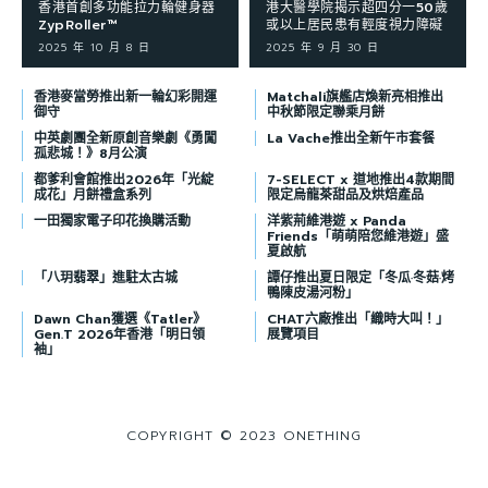
香港首創多功能拉力輪健身器
港大醫學院揭示超四分一50歲
ZypRoller™
或以上居民患有輕度視力障礙
2025 年 10 月 8 日
2025 年 9 月 30 日
香港麥當勞推出新一輪幻彩開運
Matchali旗艦店煥新亮相推出
御守
中秋節限定聯乘月餅
中英劇團全新原創音樂劇《勇闖
La Vache推出全新午市套餐
孤悲城！》8月公演
都爹利會館推出2026年「光綻
7-SELECT x 道地推出4款期間
成花」月餅禮盒系列
限定烏龍茶甜品及烘焙產品
一田獨家電子印花換購活動
洋紫荊維港遊 x Panda
Friends「萌萌陪您維港遊」盛
夏啟航
「八玥翡翠」進駐太古城
譚仔推出夏日限定「冬瓜·冬菇·烤
鴨陳皮湯河粉」
Dawn Chan獲選《Tatler》
CHAT六廠推出「織時大叫！」
Gen.T 2026年香港「明日領
展覽項目
袖」
COPYRIGHT © 2023 ONETHING