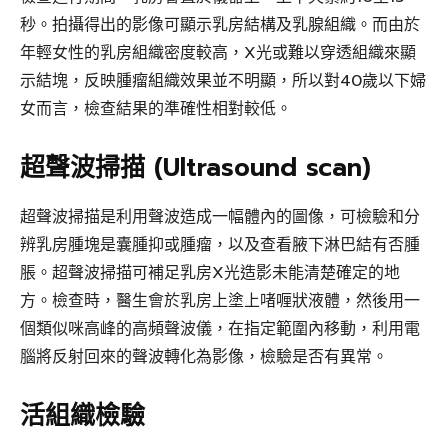
秒。拍攝得出的影像可顯示乳房結構及乳腺組織。而由於
年輕女性的乳房組織密度較高，X光或難以穿透組織來顯
示結塊，反映腫瘤組織效果並不明顯，所以對40歲以下婦
女而言，檢查結果的準確性相對較低。
超聲波掃描 (Ultrasound scan)
超聲波掃描是利用聲波造成一幅體內的圖像，可檢驗和分
辨乳房腫塊是囊腫抑或腫瘤，以及查看腋下淋巴結有否腫
脹。超聲波掃描可補足乳房X光造影未能清楚確定的地
方。檢查時，醫生會於乳房上塗上啫喱狀液體，然後用一
個類似咪高峰的高頻聲波儀，在指定範圍內移動，利用電
腦將反射回來的聲波轉化為影像，檢驗是否有異常。
活組織檢驗