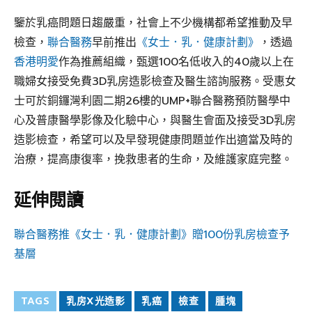
鑒於乳癌問題日趨嚴重，社會上不少機構都希望推動及早
檢查，
聯合醫務
早前推出
《女士．乳．健康計劃》
，透過
香港明愛
作為推薦組織，甄選100名低收入的40歲以上在
職婦女接受免費3D乳房造影檢查及醫生諮詢服務。受惠女
士可於銅鑼灣利園二期26樓的UMP+聯合醫務預防醫學中
心及普康醫學影像及化驗中心，與醫生會面及接受3D乳房
造影檢查，希望可以及早發現健康問題並作出適當及時的
治療，提高康復率，挽救患者的生命，及維護家庭完整。
延伸閱讀
聯合醫務推《女士．乳．健康計劃》贈100份乳房檢查予
基層
TAGS
乳房X光造影
乳癌
檢查
腫塊