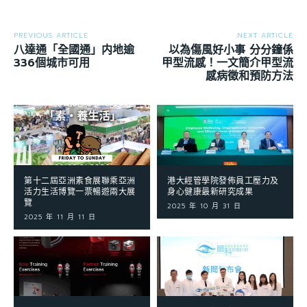
PREVIOUS ARTICLE
NEXT ARTICLE
八達通「全國通」内地逾
以為傷風好小事 分分鐘係
336個城市可用
甲型流感！一文簡介甲型流
感病徵和預防方法
第十二屆亞洲素食展聯乘亞洲
港大經管學院發佈員工壓力及
活力生活博覽一票暢遊兩大展
身心健康最新研究成果
覽
2025 年 10 月 31 日
2025 年 11 月 11 日