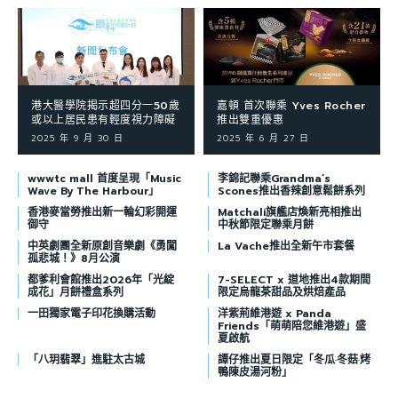
港大醫學院揭示超四分一50歲
嘉頓 首次聯乘 Yves Rocher
或以上居民患有輕度視力障礙
推出雙重優惠
2025 年 9 月 30 日
2025 年 6 月 27 日
wwwtc mall 首度呈現「Music
李錦記聯乘Grandma’s
Wave By The Harbour」
Scones推出香辣創意鬆餅系列
香港麥當勞推出新一輪幻彩開運
Matchali旗艦店煥新亮相推出
御守
中秋節限定聯乘月餅
中英劇團全新原創音樂劇《勇闖
La Vache推出全新午市套餐
孤悲城！》8月公演
都爹利會館推出2026年「光綻
7-SELECT x 道地推出4款期間
成花」月餅禮盒系列
限定烏龍茶甜品及烘焙產品
一田獨家電子印花換購活動
洋紫荊維港遊 x Panda
Friends「萌萌陪您維港遊」盛
夏啟航
「八玥翡翠」進駐太古城
譚仔推出夏日限定「冬瓜·冬菇·烤
鴨陳皮湯河粉」