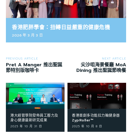
香港肥胖學會：扭轉日益嚴重的健康危機
2026 年 3 月 3 日
PREVIOUS ARTICLE
NEXT ARTICLE
Pret A Manger 推出聖誕
尖沙咀海景餐廳 MoA
節特別版咖啡卡
Dining 推出聖誕節晚餐
港大經管學院發佈員工壓力及
香港首創多功能拉力輪健身器
身心健康最新研究成果
ZypRoller™
2025 年 10 月 31 日
2025 年 10 月 8 日