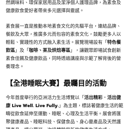
然調味料、環保家居用品及潔淨個人護理品牌，為素食及
健康飲食愛好者帶來多元選擇與靈感。
素食展一直是推動本地素食文化的先驅平台，連結品牌、
餐飲及大眾，推廣多元而包容的素食文化，鼓勵更多人以
輕鬆、實踐性的方式融入素生活。展覽現場設有「
特色餐
飲區
」及「
咖啡、茶及烘焙專區
」，讓觀眾即場試食創新
素食佳餚及健康飲品，同時透過講座與示範了解背後的營
養理念。
【全港睡眠大賽】最矚目的活動
今年首度舉行的亞洲活力生活博覽以「
活出精彩．活出健
康 Live Well. Live Fully.
」為主題，標誌著健康生活的範
疇從飲食延伸至運動、睡眠、心理及生活平衡。展會將匯
聚健康產品、睡眠科技、保健食品、身心靈產品及天然護