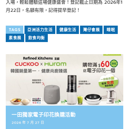
入場，輕鬆體驗這場健康盛會！登記截止日期為 2026年1
月22日，名額有限，記得提早登記！
TAGS
亞洲活力生活
健康生活
灣仔會展
睡眠
素食展
飲食均衡
一田獨家電子印花換購活動
2026 年 7 月 27 日