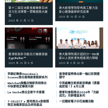
第十二屆亞洲素食展聯乘亞洲
港大經管學院發佈員工壓力及
活力生活博覽一票暢遊兩大展
身心健康最新研究成果
覽
2025 年 10 月 31 日
2025 年 11 月 11 日
香港首創多功能拉力輪健身器
港大醫學院揭示超四分一50歲
ZypRoller™
或以上居民患有輕度視力障礙
2025 年 10 月 8 日
2025 年 9 月 30 日
李錦記聯乘Grandma’s
香港麥當勞推出新一輪幻彩開運
Scones推出香辣創意鬆餅系列
御守
Matchali旗艦店煥新亮相推出
中英劇團全新原創音樂劇《勇闖
中秋節限定聯乘月餅
孤悲城！》8月公演
La Vache推出全新午市套餐
都爹利會館推出2026年「光綻
成花」月餅禮盒系列
7-SELECT x 道地推出4款期間
一田獨家電子印花換購活動
限定烏龍茶甜品及烘焙產品