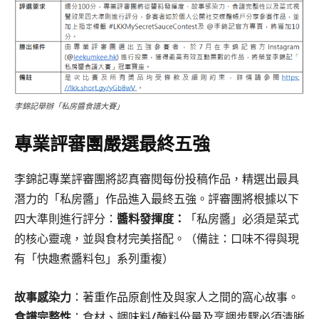
李錦記舉辦「私房醬食譜大賽」
專業評審團嚴選最終五強
李錦記專業評審團將認真審閱每份投稿作品，精選出最具
潛力的「私房醬」作品進入最終五強。評審團將根據以下
四大準則進行評分：
醬料發揮度：
「私房醬」必須是菜式
的核心靈魂，並與食材完美搭配。（備註：口味不得與現
有「快趣煮醬料包」系列重複）
故事感染力
：著重作品原創性及與家人之間的窩心故事。
食譜完整性
：食材、調味料/醃料份量及烹調步驟必須清晰