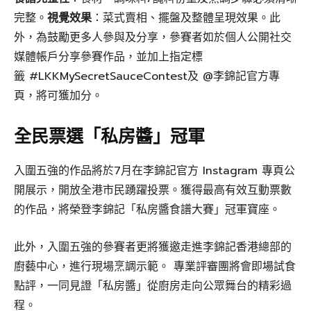
完整。
視覺效果
：菜式賣相、擺盤及整體呈現效果。此
外，為鼓勵更多人參與及分享，參賽者如於個人公開社交
媒體帳戶分享參賽作品，並加上指定標
籤 #LKKMySecretSauceContest及 @李錦記官方專
頁，將可獲加分。
全民票選「私房醬」冠軍
入圍五強的作品將於7月在李錦記官方 Instagram 專頁公
開展示，開放全港市民踴躍投票。獲得最高有效互動票數
的作品，將榮登李錦記「私房醬食譜大賽」冠軍寶座。
此外，入圍五強的參賽者更將獲邀走進李錦記香港總部的
廚藝中心，進行現場烹調示範。 專業評審團將會即場試食
點評，一同見證「私房醬」從廚房走向公眾舞台的精彩過
程。