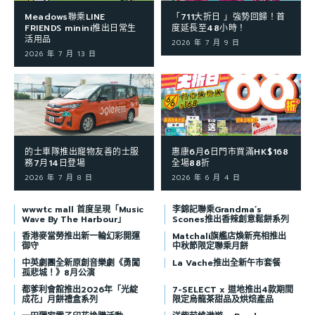
Meadows聯乘LINE
「711大折日 」強勢回歸！首
FRIENDS minini推出日常生
度延長至48小時！
活用品
2026 年 7 月 9 日
2026 年 7 月 13 日
的士車隊推出寵物友善的士服
惠康6月6日門市買滿HK$168
務7月14日登場
全場88折
2026 年 7 月 8 日
2026 年 6 月 4 日
wwwtc mall 首度呈現「Music
李錦記聯乘Grandma’s
Wave By The Harbour」
Scones推出香辣創意鬆餅系列
香港麥當勞推出新一輪幻彩開運
Matchali旗艦店煥新亮相推出
御守
中秋節限定聯乘月餅
中英劇團全新原創音樂劇《勇闖
La Vache推出全新午市套餐
孤悲城！》8月公演
都爹利會館推出2026年「光綻
7-SELECT x 道地推出4款期間
成花」月餅禮盒系列
限定烏龍茶甜品及烘焙產品