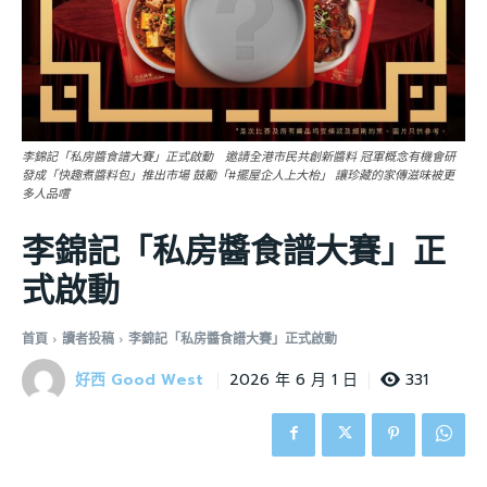
李錦記「私房醬食譜大賽」正式啟動 邀請全港市民共創新醬料 冠軍概念有機會研
發成「快趣煮醬料包」推出市場 鼓勵「#擺屋企人上大枱」 讓珍藏的家傳滋味被更
多人品嚐
李錦記「私房醬食譜大賽」正
式啟動
首頁
讀者投稿
李錦記「私房醬食譜大賽」正式啟動
好西 Good West
331
2026 年 6 月 1 日