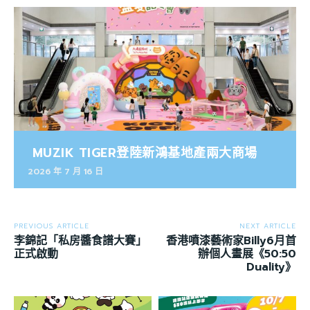
MUZIK TIGER登陸新鴻基地產兩大商場
2026 年 7 月 16 日
PREVIOUS ARTICLE
NEXT ARTICLE
李錦記「私房醬食譜大賽」
香港噴漆藝術家Billy6月首
正式啟動
辦個人畫展《50:50
Duality》