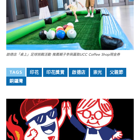
啟德店「桌上」足球挑戰活動 推薦親子參與贏取UCC Coffee Shop現金券
TAGS
印花
印花獎賞
啟德店
崇光
父親節
銅鑼灣