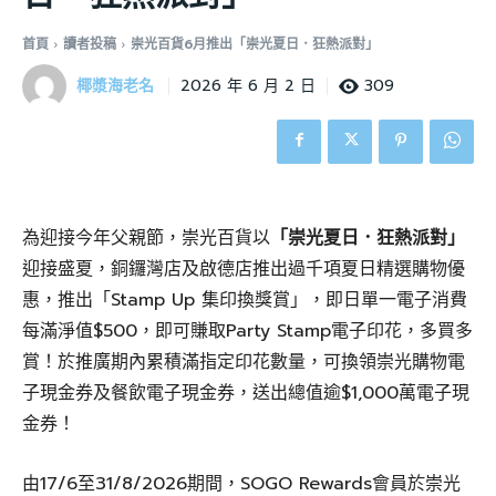
首頁
讀者投稿
崇光百貨6月推出「崇光夏日．狂熱派對」
椰漿海老名
309
2026 年 6 月 2 日
為迎接今年父親節，崇光百貨以
「崇光夏日．狂熱派對」
迎接盛夏，銅鑼灣店及啟德店推出過千項夏日精選購物優
惠，推出「Stamp Up 集印換獎賞」，即日單一電子消費
每滿淨值$500，即可賺取Party Stamp電子印花，多買多
賞！於推廣期內累積滿指定印花數量，可換領崇光購物電
子現金券及餐飲電子現金券，送出總值逾$1,000萬電子現
金券！
由17/6至31/8/2026期間，SOGO Rewards會員於崇光