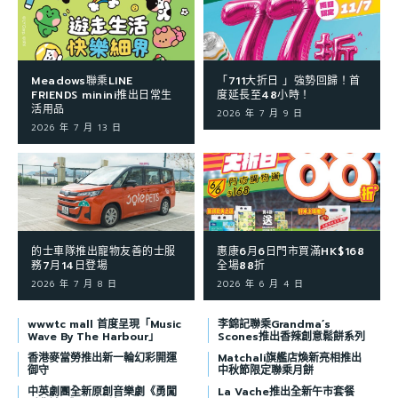
Meadows聯乘LINE
「711大折日 」強勢回歸！首
FRIENDS minini推出日常生
度延長至48小時！
活用品
2026 年 7 月 9 日
2026 年 7 月 13 日
的士車隊推出寵物友善的士服
惠康6月6日門市買滿HK$168
務7月14日登場
全場88折
2026 年 7 月 8 日
2026 年 6 月 4 日
wwwtc mall 首度呈現「Music
李錦記聯乘Grandma’s
Wave By The Harbour」
Scones推出香辣創意鬆餅系列
香港麥當勞推出新一輪幻彩開運
Matchali旗艦店煥新亮相推出
御守
中秋節限定聯乘月餅
中英劇團全新原創音樂劇《勇闖
La Vache推出全新午市套餐