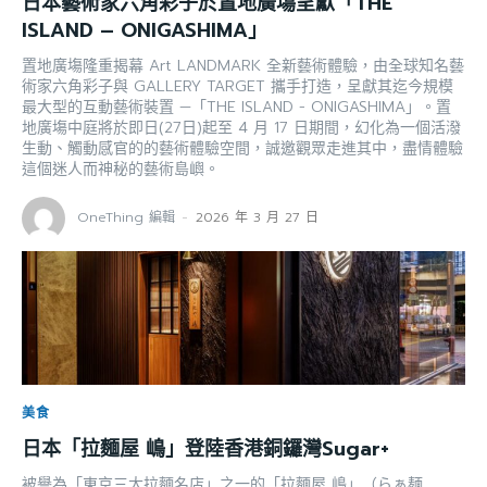
日本藝術家六角彩子於置地廣塲呈獻「THE
ISLAND – ONIGASHIMA」
置地廣塲隆重揭幕 Art LANDMARK 全新藝術體驗，由全球知名藝
術家六角彩子與 GALLERY TARGET 攜手打造，呈獻其迄今規模
最大型的互動藝術裝置 —「THE ISLAND - ONIGASHIMA」。置
地廣塲中庭將於即日(27日)起至 4 月 17 日期間，幻化為一個活潑
生動、觸動感官的的藝術體驗空間，誠邀觀眾走進其中，盡情體驗
這個迷人而神秘的藝術島嶼。
OneThing 編輯
-
2026 年 3 月 27 日
美食
日本「拉麵屋 嶋」登陸香港銅鑼灣Sugar+
被譽為「東京三大拉麵名店」之一的「拉麵屋 嶋」（らぁ麺