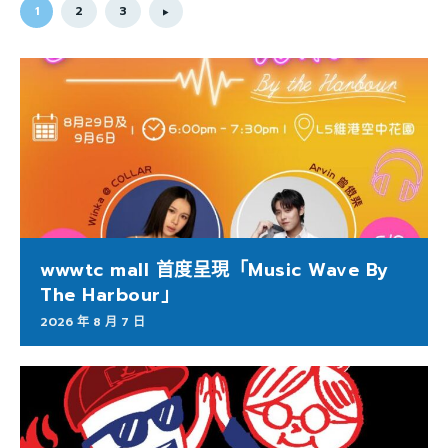
1
2
3
wwwtc mall 首度呈現「Music Wave By
The Harbour」
2026 年 8 月 7 日