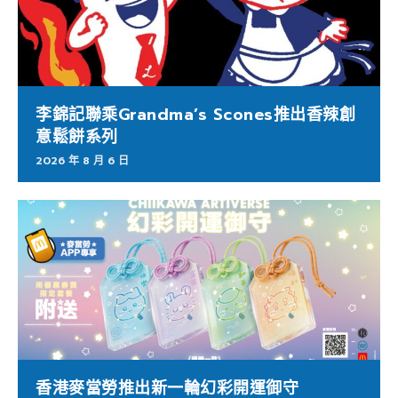
李錦記聯乘Grandma’s Scones推出香辣創
意鬆餅系列
2026 年 8 月 6 日
香港麥當勞推出新一輪幻彩開運御守