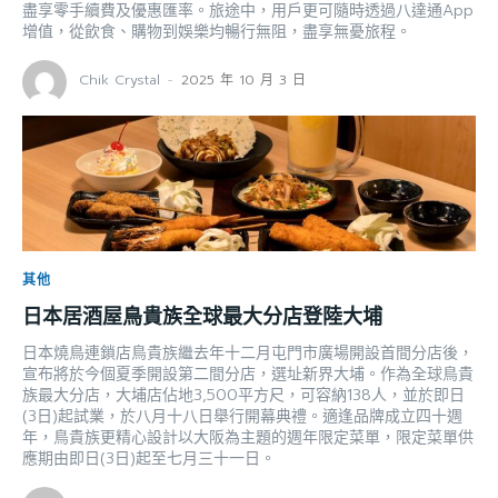
盡享零手續費及優惠匯率。旅途中，用戶更可隨時透過八達通App
增值，從飲食、購物到娛樂均暢行無阻，盡享無憂旅程。
Chik Crystal
-
2025 年 10 月 3 日
其他
日本居酒屋鳥貴族全球最大分店登陸大埔
日本燒鳥連鎖店鳥貴族繼去年十二月屯門市廣場開設首間分店後，
宣布將於今個夏季開設第二間分店，選址新界大埔。作為全球鳥貴
族最大分店，大埔店佔地3,500平方尺，可容納138人，並於即日
(3日)起試業，於八月十八日舉行開幕典禮。適逢品牌成立四十週
年，鳥貴族更精心設計以大阪為主題的週年限定菜單，限定菜單供
應期由即日(3日)起至七月三十一日。