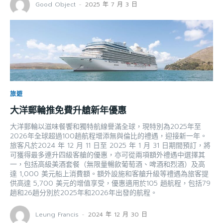
Good Object
-
2025 年 7 月 3 日
旅遊
大洋郵輪推免費升艙新年優惠
大洋郵輪以滋味餐饗和獨特航線譽滿全球，現特別為2025年至
2026年全球超過100趟航程增添無與倫比的禮遇，迎接新一年。
旅客凡於2024 年 12 月 11 日至 2025 年 1 月 31 日期間預訂，將
可獲得最多連升四級客艙的優惠，亦可從兩項額外禮遇中選擇其
一，包括高級美酒套餐（無限量暢飲葡萄酒、啤酒和烈酒）及高
達 1,000 美元船上消費額。額外設施和客艙升級等禮遇為旅客提
供高達 5,700 美元的增值享受，優惠適用於105 趟航程，包括79
趟和26趟分別於2025年和2026年出發的航程。
Leung Francis
-
2024 年 12 月 30 日