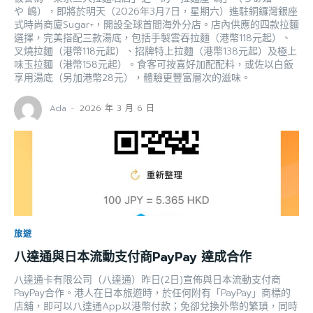
や 嶋），即將於明天（2026年3月7日，星期六）進駐銅鑼灣銀座
式時尚商廈Sugar+，開設全球首間海外分店。店內供應的四款拉麵
選擇，完美搭配三款湯底，包括手製雲吞拉麵（港幣118元起）、
叉燒拉麵（港幣118元起）、招牌特上拉麵（港幣138元起）及極上
味玉拉麵（港幣158元起）。食客可按喜好加配配料，或佐以白飯
享用湯底（另加港幣28元），體驗更豐富層次的滋味。
Ada
-
2026 年 3 月 6 日
旅遊
八達通與日本流動支付商PayPay 達成合作
八達通卡有限公司（八達通）昨日(2日)宣佈與日本流動支付商
PayPay合作。港人在日本旅遊時，於任何附有「PayPay」商標的
店舖，即可以八達通App以港幣付款；免卻兌換外幣的繁瑣，同時