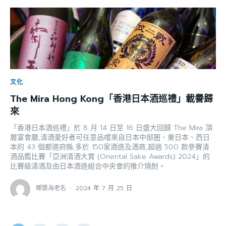
文化
The Mira Hong Kong「香港日本酒巡禮」載譽歸
來
「香港日本酒巡禮」於 8 月 14 日至 16 日盛大回歸 The Mira 頂
層宴會廳,清酒愛好者可任意品嚐來自日本中部圏、東日本、西日
本的 43 個都道府縣,多於 150家酒造及酒商,超過 500 款參賽清
酒品鑑比賽「亞洲清酒大賞 (Oriental Sake Awards) 2024」的
比賽級清酒及由日本酒造組合中央會的推介燒酎。
椰漿海老名
-
2024 年 7 月 25 日