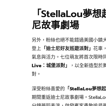
「StellaLou
尼故事劇場
另外，粉絲也絕不能錯過美國小鎮大
登上
「迪士尼好友巡遊派對」
花車
氣息與活力。七位萌友將首次限時同
Live：城堡派對」
，以全新造型於
對。
深受粉絲喜愛的
「StellaLou夢
期間重返迪士尼故事劇場。Stella
分鐘夢蹈表演，啟發賓客勇敢追尋夢想。