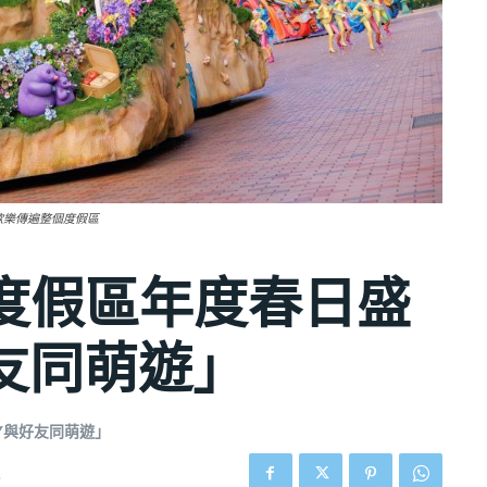
讓歡樂傳遍整個度假區
度假區年度春日盛
好友同萌遊」
Y與好友同萌遊」
0