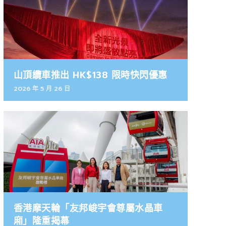
山頂纜車推出 HK$138 限時快閃優惠
2026 年 5 月 26 日
香港摩天輪「友邦峻宇會尊屬水晶車
廂」隆重揭幕