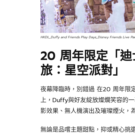
HKDL_Duffy and Friends Play Days_Disney Friends Live Part
20 周年限定「
旅：星空派對」
夜幕降臨時，別錯過 在20 周年限
上，Duffy與好友綻放燦爛笑容
影效果、無人機演出及璀璨煙火，
無論是品嚐主題甜點，抑或精心挑