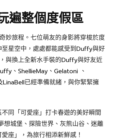
你玩遍整個度假區
春日奇妙旅程。七位萌友的身影將穿梭於度
至星空中，處處都能感受到Duffy與好
，與換上全新水手裝的Duffy與好友近
hellieMay、Gelatoni 、
 Mel及LinaBell已經準備就緒，與你緊緊擁
區不同「可愛座」打卡春遊的美好瞬間
妙夢想城堡、探險世界、灰熊山谷、迷離
可愛座」，為旅行相添新鮮感！