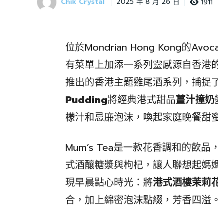
Chik Crystal
1911
2025 年 8 月 26 日
位於Mondrian Hong Kong
有菜單上加添一系列靈感源自香港的
推出的香港主題雞尾酒系列，捕捉
Pudding
將經典港式甜品
薑汁撞奶
檬汁和忌廉泡沫，喚起家庭晚餐甜
Mum’s Tea是一款花香調和的飲
式酒釀糖漿與枸杞，讓人聯想起媽
現早晨點心時光：將
港式酒樓茉莉
合，加上綿密泡沫點綴，芳香四溢