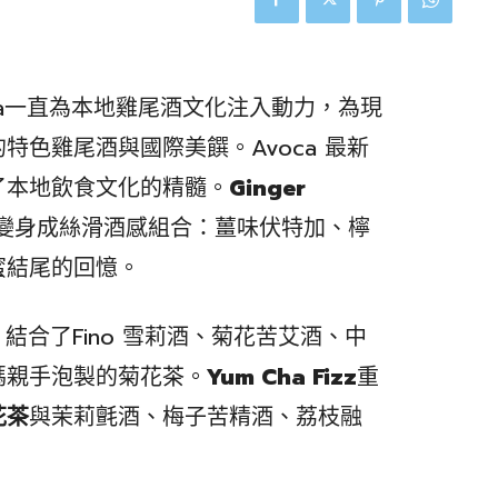
的Avoca一直為本地雞尾酒文化注入動力，為現
特色雞尾酒與國際美饌。Avoca 最新
了本地飲食文化的精髓。
Ginger
變身成絲滑酒感組合：薑味伏特加、檸
蜜結尾的回憶。
品，結合了Fino 雪莉酒、菊花苦艾酒、中
媽親手泡製的菊花茶。
Yum Cha Fizz
重
花茶
與茉莉氈酒、梅子苦精酒、荔枝融
。