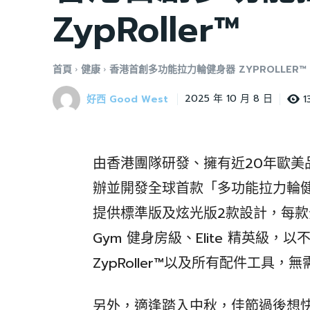
ZypRoller™
首頁
健康
香港首創多功能拉力輪健身器 ZYPROLLER™
好西 Good West
1
2025 年 10 月 8 日
由香港團隊研發、擁有近20年歐美品牌
辦並開發全球首款「多功能拉力輪健身神器」
提供標準版及炫光版2款設計，每款分
Gym 健身房級、Elite 精英級
ZypRoller™以及所有配件工具
另外，適逢踏入中秋，佳節過後想快速