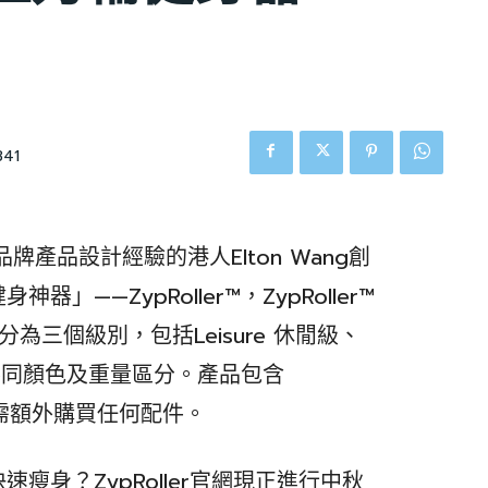
341
產品設計經驗的港人Elton Wang創
——ZypRoller™，ZypRoller™
為三個級別，包括Leisure 休閒級、
，以不同顏色及重量區分。產品包含
，無需額外購買任何配件。
瘦身？ZypRoller官網現正進行中秋