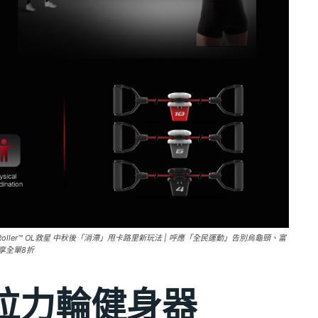
ller™ OL救星 中秋後「消滯」甩卡路里新玩法 | 呼應「全民運動」告別烏龜頸、富
網享全單8折
拉力輪健身器