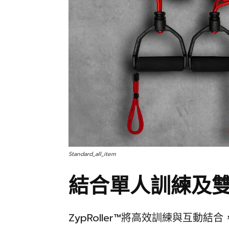
Standard_all_item
結合單人訓練及
ZypRoller™將高效訓練與互動