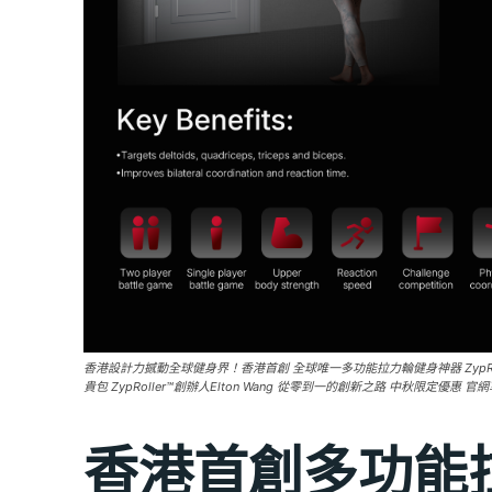
香港設計力撼動全球健身界！香港首創 全球唯一多功能拉力輪健身神器 ZypRo
貴包 ZypRoller™創辦人Elton Wang 從零到一的創新之路 中秋限定優惠 官
香港首創多功能