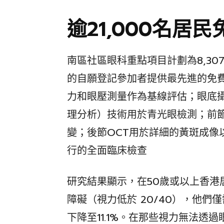
逾21,000名居
南區社區眼科重點項目計劃為8,307
的自願登記參加者提供最先進的免
力和眼壓測量作為基線評估；眼底攝
理分析）技術用於青光眼檢測；前節
變；後節OCT用於詳細的黃斑成像
行的全面臨床檢查
研究結果顯示，在50歲或以上香港居
障礙（視力低於 20/40），他
下降至11.1%。在那些視力無法透