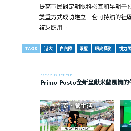
提高市民對定期眼科檢查和早期干
雙重方式成功建立一套可持續的社
複製應用。
TAGS
港大
白內障
眼壓
眼底攝影
視力
PREVIOUS ARTICLE
Primo Posto全新呈獻米蘭風情