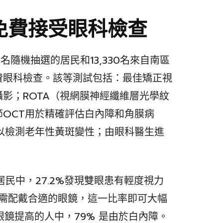
民免費接受眼科檢查
名隨機抽選的居民和13,330名來自南區
費眼科檢查。該等測試包括：最佳矯正視
影；ROTA（視網膜神經纖維層光學紋
OCT用於精確評估白內障和角膜病
以檢測老年性黃斑變性；由眼科醫生進
民中，27.2%發現雙眼患有輕度視力
們僅需配戴合適的眼鏡，這一比率即可大幅
過眼鏡提高的人中，79% 是由於白內障。