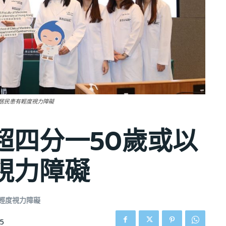
港居民患有輕度視力障礙
超四分一50歲或以
視力障礙
輕度視力障礙
55