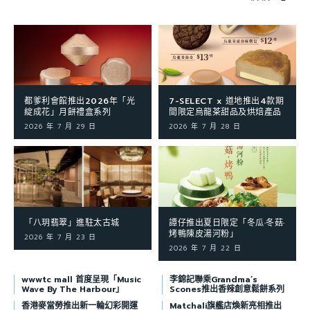
都爹利會館推出2026年「光
7-SELECT x 道地推出4款期
綻成花」月餅禮盒系列
間限定烏龍茶甜品及烘焙產品
2026 年 7 月 29 日
2026 年 7 月 28 日
「八玥翡翠」進駐太古城
譚仔推出夏日限定「冬瓜·冬菇·
烤鴨陳皮湯河粉」
2026 年 7 月 23 日
2026 年 7 月 22 日
wwwtc mall 首度呈現「Music
李錦記聯乘Grandma’s
Wave By The Harbour」
Scones推出香辣創意鬆餅系列
香港麥當勞推出新一輪幻彩開運
Matchali旗艦店煥新亮相推出