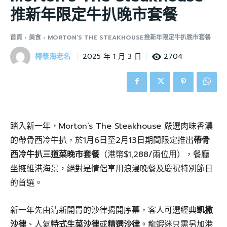
推新年限定牛扒晚市套餐
首頁
美食
MORTON’S THE STEAKHOUSE推新年限定牛扒晚市套餐
椰漿海老名
2704
2025 年 1 月 3 日
踏入新一年，Morton’s The Steakhouse 嚴選肉味香濃
的帶骨西冷牛扒，於1月6日至2月13日期間限定推出
帶骨
西冷牛扒三道菜晚市套餐
（港幣$1,288/兩位用），餐廳
坐擁維港海景，絕對是情侶享用浪漫晚餐及慶祝特別節日
的首選。
新一年先由清新開胃的沙律揭開序幕，客人可選經典
凱撒
沙律
、人氣
特式生菜沙律
或
精選沙律
。龍蝦迷只需另加港