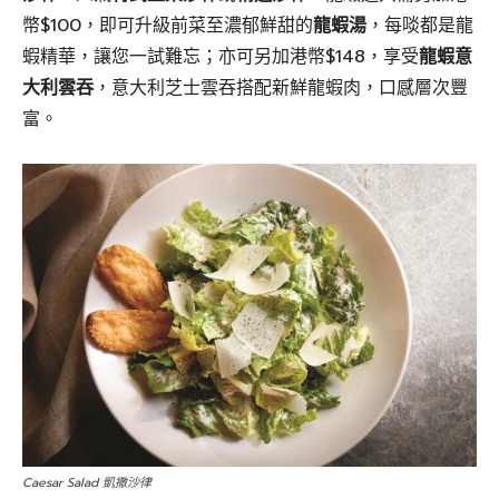
幣$100，即可升級前菜至濃郁鮮甜的
龍蝦湯
，每啖都是龍
蝦精華，讓您一試難忘；亦可另加港幣$148，享受
龍蝦意
大利雲吞
，意大利芝士雲吞搭配新鮮龍蝦肉，口感層次豐
富。
Caesar Salad 凱撒沙律