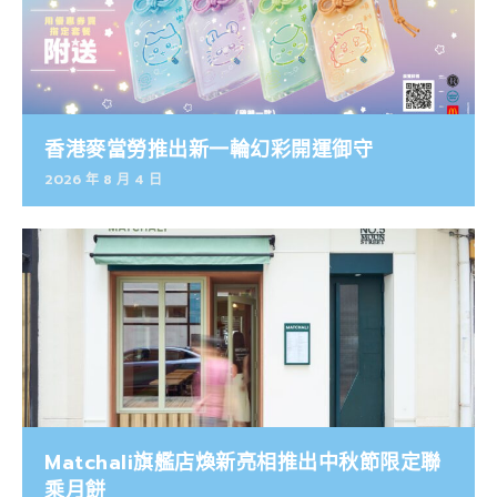
香港麥當勞推出新一輪幻彩開運御守
2026 年 8 月 4 日
Matchali旗艦店煥新亮相推出中秋節限定聯
乘月餅