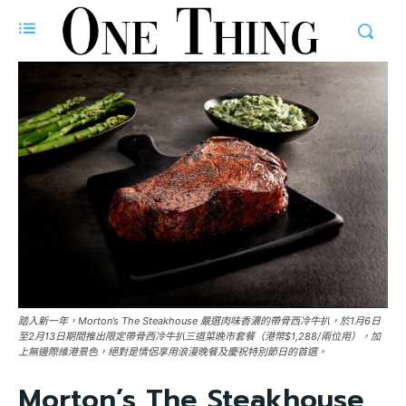
踏入新一年，Morton’s The Steakhouse 嚴選肉味香濃的帶骨西冷牛扒，於1月6日
至2月13日期間推出限定帶骨西冷牛扒三道菜晚市套餐（港幣$1,288/兩位用），加
上無邊際維港景色，絕對是情侶享用浪漫晚餐及慶祝特別節日的首選。
Morton’s The Steakhouse