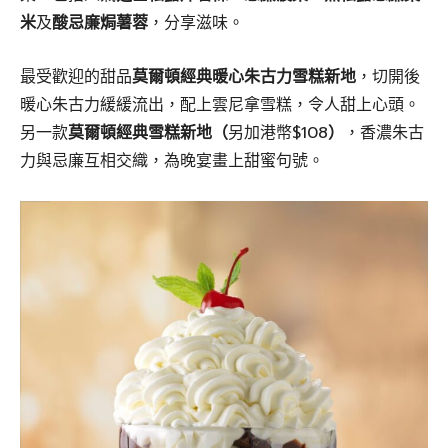
米
及
酸忌廉焗薯蓉
，分享滋味。
最受歡迎的甜品
莫爾頓經典暖心朱古力雪糕新地
，切開後
暖心朱古力緩緩流出，配上雲尼拿雪糕，令人甜上心頭。
另一款
莫爾頓經典雪糕新地（
另加港幣$108
）
，香濃朱古
力與忌廉互相交織，為晚宴畫上甜蜜句號。