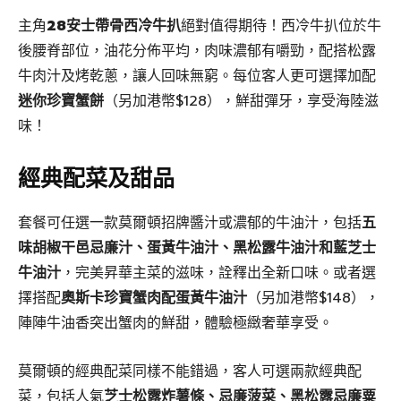
主角
28安士帶骨西冷牛扒
絕對值得期待！西冷牛扒位於牛
後腰脊部位，油花分佈平均，肉味濃郁有嚼勁，配搭松露
牛肉汁及烤乾蔥，讓人回味無窮。每位客人更可選擇加配
迷你珍寶蟹餅
（另加港幣$128），鮮甜彈牙，享受海陸滋
味！
經典配菜及甜品
套餐可任選一款莫爾頓招牌醬汁或濃郁的牛油汁，包括
五
味胡椒干邑忌廉汁、蛋黃牛油汁、黑松露牛油汁和藍芝士
牛油汁
，完美昇華主菜的滋味，詮釋出全新口味。或者選
擇搭配
奧斯卡珍寶蟹肉配蛋黃牛油汁
（另加港幣$148），
陣陣牛油香突出蟹肉的鮮甜，體驗極緻奢華享受。
莫爾頓的經典配菜同樣不能錯過，客人可選兩款經典配
菜，包括人氣
芝士松露炸薯條、忌廉菠菜、黑松露忌廉粟