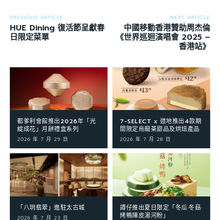
PREVIOUS ARTICLE
NEXT ARTICLE
HUE Dining 復活節呈獻春
中國移動香港贊助周杰倫
日限定菜單
《世界巡迴演唱會 2025 –
香港站》
都爹利會館推出2026年「光
7-SELECT x 道地推出4款期
綻成花」月餅禮盒系列
間限定烏龍茶甜品及烘焙產品
2026 年 7 月 29 日
2026 年 7 月 28 日
「八玥翡翠」進駐太古城
譚仔推出夏日限定「冬瓜·冬菇·
烤鴨陳皮湯河粉」
2026 年 7 月 23 日