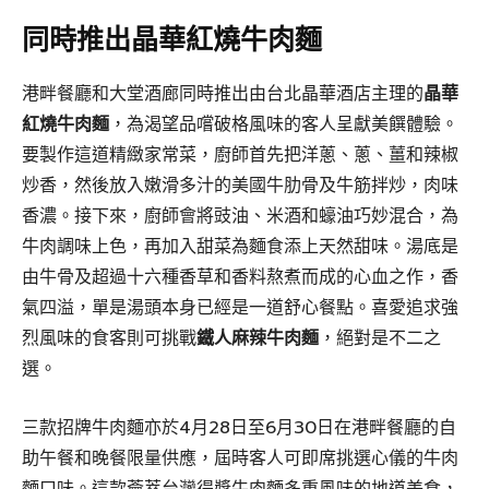
同時推出晶華紅燒牛肉麵
港畔餐廳和大堂酒廊同時推出由台北晶華酒店主理的
晶華
紅燒牛肉麵
，為渴望品嚐破格風味的客人呈獻美饌體驗。
要製作這道精緻家常菜，廚師首先把洋蔥、蔥、薑和辣椒
炒香，然後放入嫩滑多汁的美國牛肋骨及牛筋拌炒，肉味
香濃。接下來，廚師會將豉油、米酒和蠔油巧妙混合，為
牛肉調味上色，再加入甜菜為麵食添上天然甜味。湯底是
由牛骨及超過十六種香草和香料熬煮而成的心血之作，香
氣四溢，單是湯頭本身已經是一道舒心餐點。喜愛追求強
烈風味的食客則可挑戰
鐵人麻辣牛肉麵
，絕對是不二之
選。
三款招牌牛肉麵亦於4月28日至6月30日在港畔餐廳的自
助午餐和晚餐限量供應，屆時客人可即席挑選心儀的牛肉