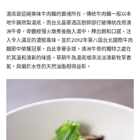
湯底是這碗美味牛肉麵的靈魂所在，傳統牛肉麵一般以本
地牛腩熬製湯底，而台北晶華酒店廚師卻打破傳統改用澳
洲牛骨，骨髓經慢火燉煮後融入湯中，釋出飽和口感，注
入令人滿足的濃郁風味。並於2012年第八屆台北國際牛肉
麵節中榮獲冠軍，自此享譽全球。澳洲牛骨的獨特之處在
於其溫和清新的味道，草飼牛為湯底增添淡淡清新牧草香
氣，與偏於水性的天然油脂相得益彰。