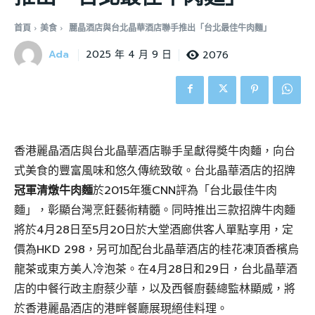
首頁
美食
麗晶酒店與台北晶華酒店聯手推出「台北最佳牛肉麵」
Ada
2076
2025 年 4 月 9 日
香港麗晶酒店與台北晶華酒店聯手呈獻得奬牛肉麵，向台
式美食的豐富風味和悠久傳統致敬。台北晶華酒店的招牌
冠軍清燉牛肉麵
於2015年獲CNN評為「台北最佳牛肉
麵」，彰顯台灣烹飪藝術精髓。同時推出三款招牌牛肉麵
將於4月28日至5月20日於大堂酒廊供客人單點享用，定
價為HKD 298，另可加配台北晶華酒店的桂花凍頂香檳烏
龍茶或東方美人冷泡茶。在4月28日和29日，台北晶華酒
店的中餐行政主廚蔡少華，以及西餐廚藝總監林顯威，將
於香港麗晶酒店的港畔餐廳展現絕佳料理。