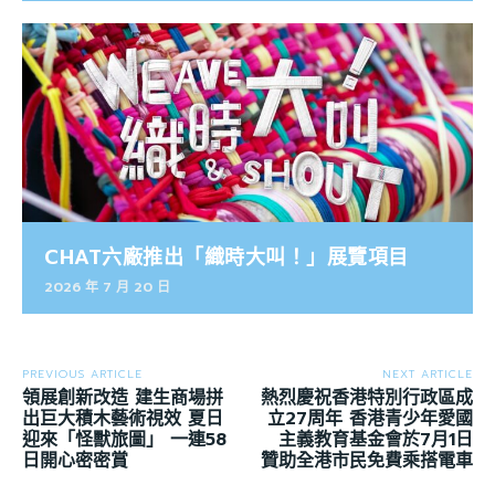
CHAT六廠推出「織時大叫！」展覽項目
2026 年 7 月 20 日
PREVIOUS ARTICLE
NEXT ARTICLE
領展創新改造 建生商場拼
熱烈慶祝香港特別行政區成
出巨大積木藝術視效 夏日
立27周年 香港青少年愛國
迎來「怪獸旅圖」 一連58
主義教育基金會於7月1日
日開心密密賞
贊助全港市民免費乘搭電車