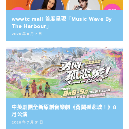
wwwtc mall 首度呈現「Music Wave By
The Harbour」
2026 年 8 月 7 日
中英劇團全新原創音樂劇《勇闖孤悲城！》8
月公演
2026 年 7 月 31 日