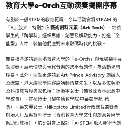
教育大學e-Orch互動演奏揭開序幕
有別於一般STEM的教育範疇，今年活動會將STEAM 的
「A」放大，特別加入
藝術創科元素（Art Tech）
，培養
學生的「跨學科」邏輯思維、創意及解難能力，打造「全
能型」人才，裝備他們應對未來數碼時代的挑戰。
開幕禮將邀請到香港教育大學的「e-Orch」與現場樂手互
動演奏，展示傳統與現代音樂的跨平台創作，為活動揭開
序幕。此外，活動更邀請到Art Prince Advisory 創辦人
及總監、港大經管學院客席講師伍常先生，以及多位藝術
及科技教育界專家包括：馮順寧女士（佛教沈香林紀念中
學校長）、許楨博士（耀中幼教學院·中華蒙學苑 苑
長）、梁文麗女士（Nikopicto Limited行政總裁兼聯合
創始人）及梁智軒博士（香港教育大學文化與創意藝術學
系助理教授），於研討會上探討「A+STEM 融入藝術予創