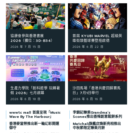
協康會參與香港書展
首屆 KYUBI MARVEL 超級英
2026（攤位：3D-B34）
雄街頭籃球賽登陸啟德
2026 年 7 月 15 日
2026 年 6 月 22 日
生產力學院「創科遊學 玩轉暑
沙田馬場「香港共慶回歸賽馬
假 2026」七月啟幕
日」7月1日舉行
2026 年 6 月 18 日
2026 年 6 月 16 日
wwwtc mall 首度呈現「Music
李錦記聯乘Grandma’s
Wave By The Harbour」
Scones推出香辣創意鬆餅系列
香港麥當勞推出新一輪幻彩開運
Matchali旗艦店煥新亮相推出
御守
中秋節限定聯乘月餅