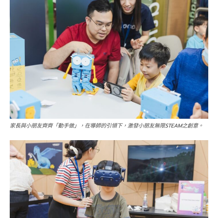
家長與小朋友齊齊「動手做」，在導師的引領下，激發小朋友無限STEAM之創意。